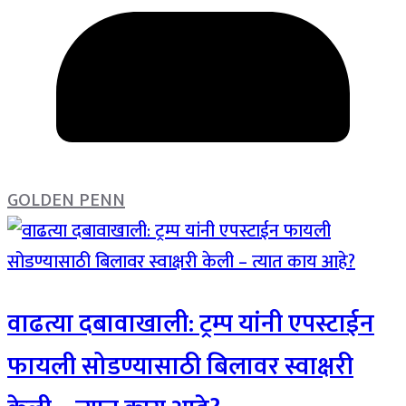
GOLDEN PENN
वाढत्या दबावाखाली: ट्रम्प यांनी एपस्टाईन
फायली सोडण्यासाठी बिलावर स्वाक्षरी