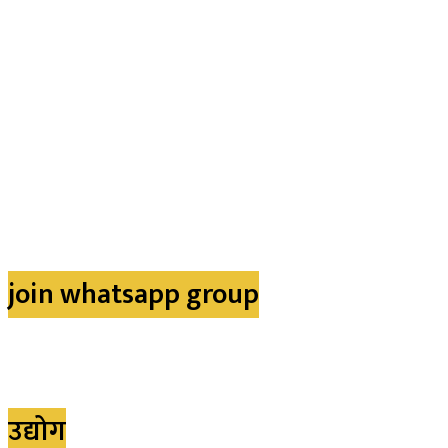
join whatsapp group
उद्योग