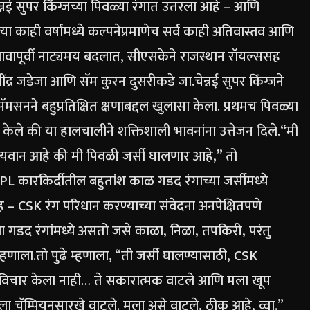
नई सुपर किंग्जच्या पिवळ्या रंगात उतरला आहे – आणि
या काही वर्षांमध्ये कल्पनेप्रमाणेच सर्व काही अतिवास्तव आणि
ापूर्वी नाट्यमय बदलात, सीएसकेने राजस्थान रॉयल्ससह
ींद्र जडेजा
आणि
सॅम कुरन
दुसरीकडे जा.
चेन्नई सुपर किंग्जने
ॅमसनने बहुप्रतिक्षित क्षणाबद्दल खुलासा केला. प्रथमच पिवळ्या
ल केले की या हालचालीने शक्तिशाली भावनांना उत्तेजन दिले.
“मी
्यवान आहे की मी पिवळी जर्सी घालणार आहे,” तो
PL कारकिर्दीतील बहुतांश काळ गडद रंगाच्या जर्सीमध्ये
ह – CSK रंग परिधान करण्याच्या संवेदना अनपेक्षितपणे
या गडद रंगांमध्ये असतो जसे काळा, निळा, तपकिरी, परंतु
्हणाला.
तो पुढे म्हणाला, “ती जर्सी घालण्यासाठी, CSK
विचार केला नाही… ते सकारात्मक वाटले आणि मला खूप
ा चॅम्पियनसारखे वाटले. मला असे वाटले, ठीक आहे, व्वा.”