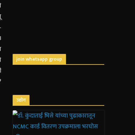
join whatsapp group
उद्योग