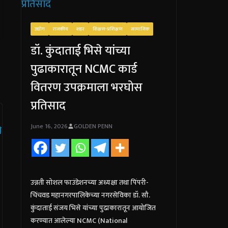
उद्योग
राजकीय
शहर
शिक्षण-प्रशिक्षण
सामाजिक
डॉ. कुंदाताई भिसे यांच्या
पुढाकारातून NCMC कार्ड
वितरण उपक्रमाला भरघोस
प्रतिसाद
June 16, 2026
GOLDEN PENN
उन्नती सोशल फाउंडेशनच्या अध्यक्षा तथा पिंपरी-
चिंचवड महानगरपालिकेच्या नगरसेविका डॉ. सौ.
कुंदाताई संजय भिसे यांच्या पुढाकारातून आयोजित
करण्यात आलेल्या NCMC (National