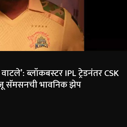
ाटले’: ब्लॉकबस्टर IPL ट्रेडनंतर CSK
ंजू सॅमसनची भावनिक झेप