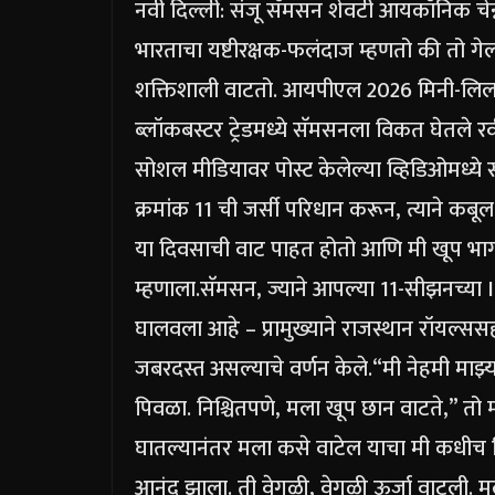
नवी दिल्ली: संजू सॅमसन शेवटी आयकॉनिक चेन्
भारताचा यष्टीरक्षक-फलंदाज म्हणतो की तो गेल्
शक्तिशाली वाटतो. आयपीएल 2026 मिनी-लिलाव
ब्लॉकबस्टर ट्रेडमध्ये सॅमसनला विकत घेतले
रव
सोशल मीडियावर पोस्ट केलेल्या व्हिडिओमध्ये स
क्रमांक 11 ची जर्सी परिधान करून, त्याने कबू
या दिवसाची वाट पाहत होतो आणि मी खूप भाग
म्हणाला.
सॅमसन, ज्याने आपल्या 11-सीझनच्या I
घालवला आहे – प्रामुख्याने राजस्थान रॉयल्सस
जबरदस्त असल्याचे वर्णन केले.
“मी नेहमी माझ्
पिवळा. निश्चितपणे, मला खूप छान वाटते,” तो म
घातल्यानंतर मला कसे वाटेल याचा मी कधीच 
आनंद झाला. ती वेगळी, वेगळी ऊर्जा वाटली. मल