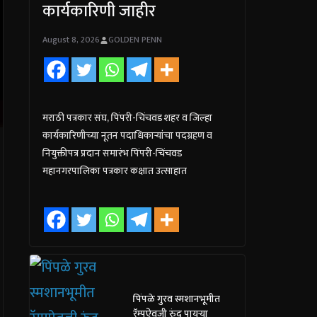
कार्यकारिणी जाहीर
August 8, 2026
GOLDEN PENN
मराठी पत्रकार संघ, पिंपरी-चिंचवड शहर व जिल्हा
कार्यकारिणीच्या नूतन पदाधिकाऱ्यांचा पदग्रहण व
नियुक्तीपत्र प्रदान समारंभ पिंपरी-चिंचवड
महानगरपालिका पत्रकार कक्षात उत्साहात
पिंपळे गुरव स्मशानभूमीत
रॅम्पऐवजी रुंद पायऱ्या