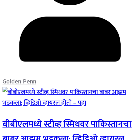
Golden Penn
बीबीएलमध्ये स्टीव्ह स्मिथवर पाकिस्तानचा
बाबर आझम भडकला; व्हिडिओ व्हायरल