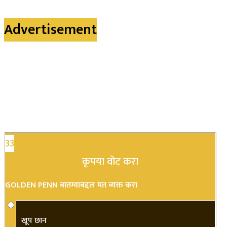
Advertisement
33
कृपया वोट करा
GOLDEN PENN बातम्याबद्दल मत व्यक्त करा
खूप छान