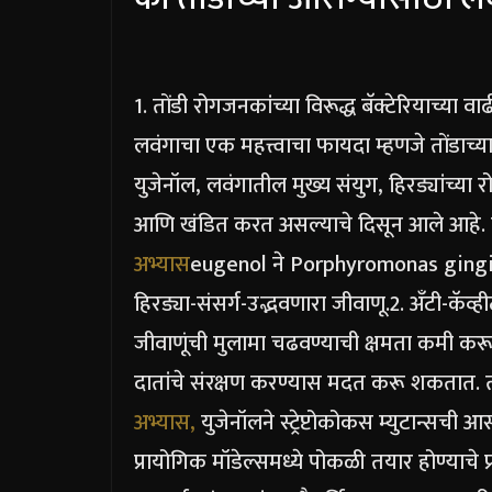
1. तोंडी रोगजनकांच्या विरूद्ध बॅक्टेरियाच्या वा
लवंगाचा एक महत्त्वाचा फायदा म्हणजे तोंडाच्य
युजेनॉल, लवंगातील मुख्य संयुग, हिरड्यांच्या
आणि खंडित करत असल्याचे दिसून आले आहे. त
अभ्यास
eugenol ने Porphyromonas gingival
हिरड्या-संसर्ग-उद्भवणारा जीवाणू.
2. अँटी-कॅव्
जीवाणूंची मुलामा चढवण्याची क्षमता कमी 
दातांचे संरक्षण करण्यास मदत करू शकतात. त
अभ्यास,
युजेनॉलने स्ट्रेप्टोकोकस म्युटान्सच
प्रायोगिक मॉडेल्समध्ये पोकळी तयार होण्याचे 