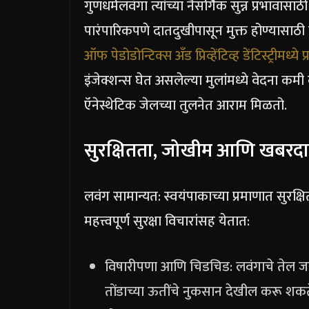
गुणधर्म
लवंगा त्यांच्या नैसर्गिक सुन्न प्रभावा
पारंपारिकपणे दातदुखीपासून मुक्त होण्यासाठी
ऑफ पेडोडोन्टिक्स अँड प्रिव्हेंटिव्ह डेंटिस्ट्रीम
इंजेक्शन्स घेत असलेल्या मुलांमध्ये वेदना कम
ऍनेस्थेटिक जेलच्या तुलनेत आराम मिळतो.
सुरक्षितता, जोखीम आणि खबरदा
लवंग सामान्यत: स्वयंपाकाच्या प्रमाणात सुरक्ष
महत्त्वपूर्ण सुरक्षा विचारांसह येतात:
विषारीपणा आणि चिडचिड: लवंगाचे तेल जर
तोंडाच्या ऊतींचे नुकसान देखील करू शकत