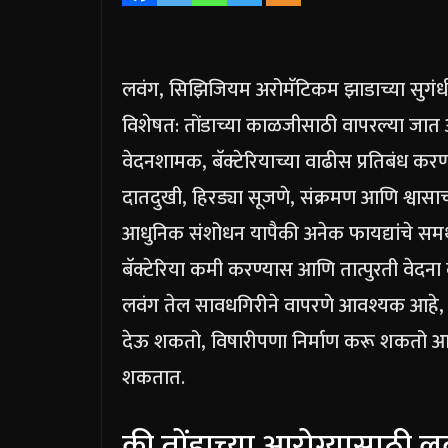
लवंग, सिझिजियम अरोमॅटिकम झाडाच्या सुगंधी
विशेषत: तोंडाच्या काळजीसाठी वापरल्या जात आह
वेदनशामक, बॅक्टेरियाच्या वाढीस प्रतिबंध करण
दातदुखी, हिरड्या सूजणे, संक्रमण आणि श्वासाच
आधुनिक संशोधन यापैकी अनेक फायद्यांचे समर्थ
बॅक्टेरिया कमी करण्यास आणि तात्पुरती वेद
लवंग तेल सावधगिरीने वापरणे आवश्यक आहे, का
देऊ शकतो, विषारीपणा निर्माण करू शकतो आणि 
शकतात.
की
तोंडाच्या आरोग्यासाठी ल