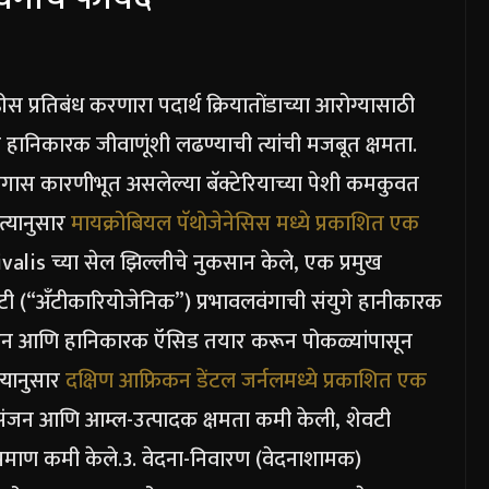
ढीस प्रतिबंध करणारा पदार्थ क्रिया
तोंडाच्या आरोग्यासाठी
ा हानिकारक जीवाणूंशी लढण्याची त्यांची मजबूत क्षमता.
 रोगास कारणीभूत असलेल्या बॅक्टेरियाच्या पेशी कमकुवत
्यानुसार
मायक्रोबियल पॅथोजेनेसिस मध्ये प्रकाशित एक
is च्या सेल झिल्लीचे नुकसान केले, एक प्रमुख
हीटी (“अँटीकारियोजेनिक”) प्रभाव
लवंगाची संयुगे हानीकारक
करून आणि हानिकारक ऍसिड तयार करून पोकळ्यांपासून
्यानुसार
दक्षिण आफ्रिकन डेंटल जर्नलमध्ये प्रकाशित एक
ी आसंजन आणि आम्ल-उत्पादक क्षमता कमी केली, शेवटी
प्रमाण कमी केले.
3. वेदना-निवारण (वेदनाशामक)