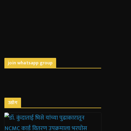
join whatsapp group
उद्योग