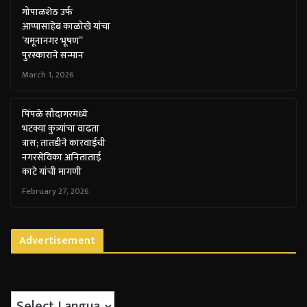
गोपाळशेठ उर्फ
आप्पासाहेब काळोखे यांचा
‘यमूनानगर भूषण”
पुरस्काराने सन्मान
March 1, 2026
पिंपळे सौदागरमध्ये
भटक्या कुत्र्यांचा वाढता
त्रास; तातडीने कारवाईची
नगरसेविका अनिताताई
काटे यांची मागणी
February 27, 2026
Advertisement