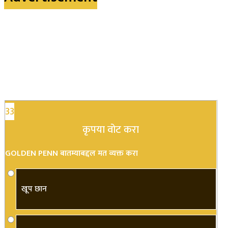
33
कृपया वोट करा
GOLDEN PENN बातम्याबद्दल मत व्यक्त करा
खूप छान