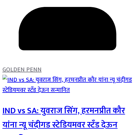
GOLDEN PENN
IND vs SA: युवराज सिंग, हरमनप्रीत कौर
यांना न्यू चंदीगड स्टेडियमवर स्टँड देऊन