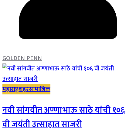
GOLDEN PENN
महाराष्ट्र
शहर
सामाजिक
नवी सांगवीत अण्णाभाऊ साठे यांची १०६
वी जयंती उत्साहात साजरी