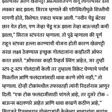
झाल्यावर आणि खेळपट्टी अप्रत्याशितपणे वागू लागल्यावर डाव
लवकर बाद झाला.
सिराज म्हणाले की परिस्थितीमुळे शिस्तीची
मागणी होते, विशेषत: एकदा चमक आली.
“नवीन चेंडू बॅटवर
छान येत होता, पण जेव्हा चेंडू मऊ झाला तेव्हा बाऊन्सही कमी
झाला,” सिराज स्टंपनंतर म्हणाला.
तो पुढे म्हणाला की पूर्ण
राहून स्टंपवर हल्ला करण्याची योजना होती कारण खेळपट्टी
सरळ लक्ष्य ठेवण्यास इच्छुक गोलंदाजांना काहीतरी ऑफर
करत असते. “ऑफरवर काही रिव्हर्स स्विंग आहेत, जर तुम्ही
स्टंप-टू-स्टंप गोलंदाजी केली तर तुम्हाला विकेट घेण्याचे पर्याय
मिळतील आणि फलंदाजांसाठी धावा करणे सोपे नाही,” तो
म्हणाला.
दोन्ही टोकांमधील तफावतही त्यांनी निदर्शनास आणून
दिली. “एक टोक फलंदाजीसाठी चांगले आहे, तर दुसरे टोक –
बाऊन्स बदलणारे आहेत आणि धावा काढणे कठीण आहे,”
सिराजने दिवसभरात गोलंदाजांनी केलेल्या आव्हानांचा सारांश