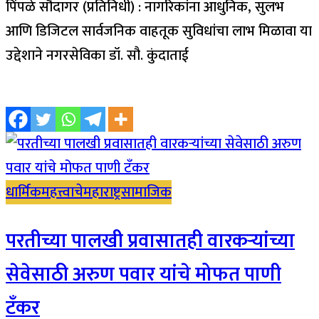
पिंपळे सौदागर (प्रतिनिधी) : नागरिकांना आधुनिक, सुलभ
आणि डिजिटल सार्वजनिक वाहतूक सुविधांचा लाभ मिळावा या
उद्देशाने नगरसेविका डॉ. सौ. कुंदाताई
धार्मिक
महत्त्वाचे
महाराष्ट्र
सामाजिक
परतीच्या पालखी प्रवासातही वारकऱ्यांच्या
सेवेसाठी अरुण पवार यांचे मोफत पाणी
टँकर