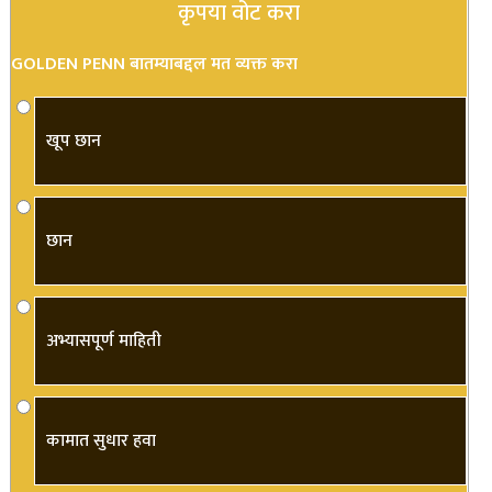
कृपया वोट करा
GOLDEN PENN बातम्याबद्दल मत व्यक्त करा
खूप छान
छान
अभ्यासपूर्ण माहिती
कामात सुधार हवा