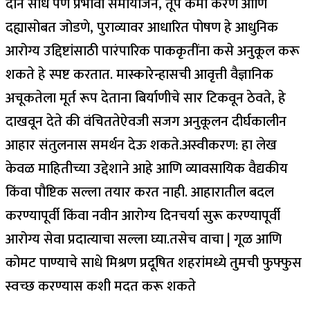
दोन साधे पण प्रभावी समायोजन, तूप कमी करणे आणि
दह्यासोबत जोडणे, पुराव्यावर आधारित पोषण हे आधुनिक
आरोग्य उद्दिष्टांसाठी पारंपारिक पाककृतींना कसे अनुकूल करू
शकते हे स्पष्ट करतात. मास्कारेन्हासची आवृत्ती वैज्ञानिक
अचूकतेला मूर्त रूप देताना बिर्याणीचे सार टिकवून ठेवते, हे
दाखवून देते की वंचिततेऐवजी सजग अनुकूलन दीर्घकालीन
आहार संतुलनास समर्थन देऊ शकते.
अस्वीकरण: हा लेख
केवळ माहितीच्या उद्देशाने आहे आणि व्यावसायिक वैद्यकीय
किंवा पौष्टिक सल्ला तयार करत नाही. आहारातील बदल
करण्यापूर्वी किंवा नवीन आरोग्य दिनचर्या सुरू करण्यापूर्वी
आरोग्य सेवा प्रदात्याचा सल्ला घ्या.
तसेच वाचा | गूळ आणि
कोमट पाण्याचे साधे मिश्रण प्रदूषित शहरांमध्ये तुमची फुफ्फुस
स्वच्छ करण्यास कशी मदत करू शकते