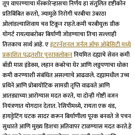
तूप वापरण्याचा मॅस्कारेन्हासचा निर्णय हा संतुलित दृष्टीकोन
प्रतिबिंबित करतो, ज्यामुळे निरोगी चरबीचा उंबरठा
ओलांडल्याशिवाय चव टिकून राहते.
कमी चरबीयुक्त ग्रीक
योगर्ट रायत्याबरोबर बिर्याणी जोडण्याचा तिचा सल्लाही
तितकाच सार्थ आहे. ए
इंटरनॅशनल जर्नल ऑफ ओबेसिटी मध्ये
प्रकाशित पद्धतशीर पुनरावलोकन
नियमित दह्याचे सेवन कमी
बॉडी मास इंडेक्स, लहान कंबरेचा घेर आणि लठ्ठपणाचा धोका
कमी करण्याशी संबंधित असल्याचे आढळले.
दह्यामधील उच्च
प्रथिने आणि प्रोबायोटिक सामग्री तृप्ति वाढवते आणि
आतड्याच्या आरोग्यास मदत करते, या दोन्ही गोष्टी वजन
नियंत्रणात योगदान देतात. रेसिपीमध्ये, रायता एक थंड,
हायड्रेटिंग घटक सादर करून बिर्याणीला पूरक बनवते जे पचन
सुधारते आणि मुख्य डिशचा अतिवापर टाळण्यास मदत करते.
हे