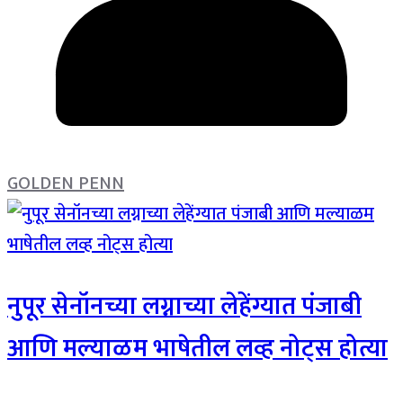
GOLDEN PENN
नुपूर सेनॉनच्या लग्नाच्या लेहेंग्यात पंजाबी
आणि मल्याळम भाषेतील लव्ह नोट्स होत्या