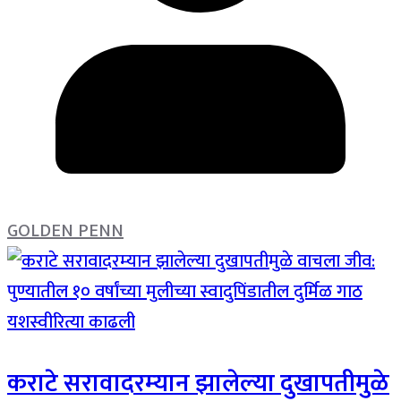
GOLDEN PENN
कराटे सरावादरम्‍यान झालेल्‍या दुखापतीमुळे