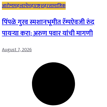
आरोग्य
महत्त्वाचे
महाराष्ट्र
शहर
सामाजिक
पिंपळे गुरव स्मशानभूमीत रॅम्पऐवजी रुंद
पायऱ्या करा; अरुण पवार यांची मागणी
August 7, 2026