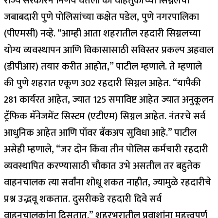
राज्य सरकारने निर्णय घेतला की वाहतुकीच्या सिग्नलची
जबाबदारी पुणे पोलिसांच्या कक्षेत पडेल, पुणे नगरपालिका
(पीएमसी) नव्हे.
“आम्ही आता शहरातील रहदारी सिग्नलच्या
योग्य व्यवस्थापन आणि विकासासाठी सविस्तर प्रकल्प अहवाल
(डीपीआर) तयार करीत आहोत,” पाटील म्हणाले.
ते म्हणाले
की पुणे शहरात एकूण 302 रहदारी सिग्नल आहेत. “यापैकी
281 कार्यरत आहेत, ज्यात 125 समाविष्ट आहेत ज्यात अनुकूलन
ट्रॅफिक मॅनेजमेंट सिस्टम (एटीएम) सिग्नल आहेत. नंतरचे सर्व
आधुनिक आहेत आणि पॉवर बॅकअप सुविधा आहे.”
पाटील
असेही म्हणाले, “जर दोन किंवा तीन पोलिस कर्मचारी रहदारी
व्यवस्थापित करण्यासाठी चौकात उभे असतील तर बहुतेक
वाहनचालक त्या सर्वांना शोधू शकत नाहीत, ज्यामुळे रहदारीचे
प्रश्न उद्भवू शकतात. दुसरीकडे रहदारी दिवे सर्व
वाहनचालकांना दिसतात.”
शहरभरातील प्रवाशांना महत्त्वपूर्ण