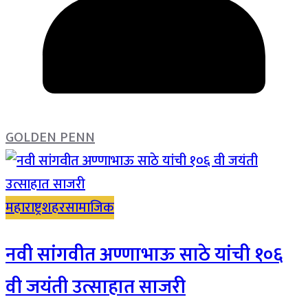
GOLDEN PENN
महाराष्ट्र
शहर
सामाजिक
नवी सांगवीत अण्णाभाऊ साठे यांची १०६
वी जयंती उत्साहात साजरी