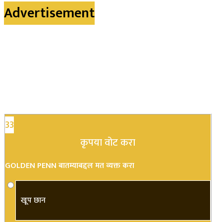
Advertisement
33
कृपया वोट करा
GOLDEN PENN बातम्याबद्दल मत व्यक्त करा
खूप छान