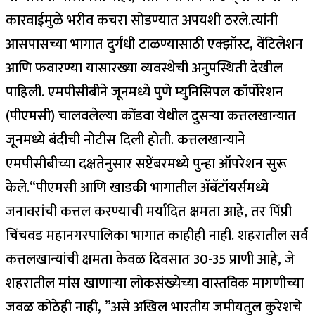
कारवाईमुळे भरीव कचरा सोडण्यात अपयशी ठरले.
त्यांनी
आसपासच्या भागात दुर्गंधी टाळण्यासाठी एक्झॉस्ट, वेंटिलेशन
आणि फवारण्या यासारख्या व्यवस्थेची अनुपस्थिती देखील
पाहिली.
एमपीसीबीने जूनमध्ये पुणे म्युनिसिपल कॉर्पोरेशन
(पीएमसी) चालवलेल्या कोंडवा येथील दुसर्‍या कत्तलखान्यात
जूनमध्ये बंदीची नोटीस दिली होती. कत्तलखान्याने
एमपीसीबीच्या दक्षतेनुसार सप्टेंबरमध्ये पुन्हा ऑपरेशन सुरू
केले.
“पीएमसी आणि खाडकी भागातील अ‍ॅबॅटॉयर्समध्ये
जनावरांची कत्तल करण्याची मर्यादित क्षमता आहे, तर पिंप्री
चिंचवड महानगरपालिका भागात काहीही नाही.
शहरातील सर्व
कत्तलखान्यांची क्षमता केवळ दिवसात 30-35 प्राणी आहे, जे
शहरातील मांस खाणार्‍या लोकसंख्येच्या वास्तविक मागणीच्या
जवळ कोठेही नाही, ”असे अखिल भारतीय जमीयतुल कुरेशचे