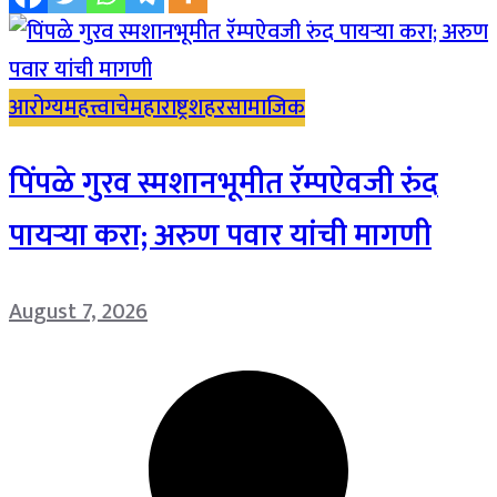
आरोग्य
महत्त्वाचे
महाराष्ट्र
शहर
सामाजिक
पिंपळे गुरव स्मशानभूमीत रॅम्पऐवजी रुंद
पायऱ्या करा; अरुण पवार यांची मागणी
August 7, 2026