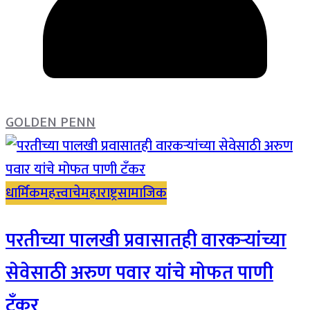
GOLDEN PENN
धार्मिक
महत्त्वाचे
महाराष्ट्र
सामाजिक
परतीच्या पालखी प्रवासातही वारकऱ्यांच्या
सेवेसाठी अरुण पवार यांचे मोफत पाणी
टँकर