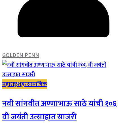
GOLDEN PENN
महाराष्ट्र
शहर
सामाजिक
नवी सांगवीत अण्णाभाऊ साठे यांची १०६
वी जयंती उत्साहात साजरी