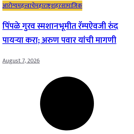
आरोग्य
महत्त्वाचे
महाराष्ट्र
शहर
सामाजिक
पिंपळे गुरव स्मशानभूमीत रॅम्पऐवजी रुंद
पायऱ्या करा; अरुण पवार यांची मागणी
August 7, 2026