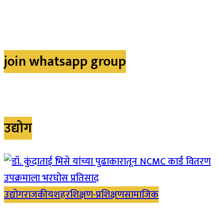
join whatsapp group
उद्योग
उद्योग
राजकीय
शहर
शिक्षण-प्रशिक्षण
सामाजिक