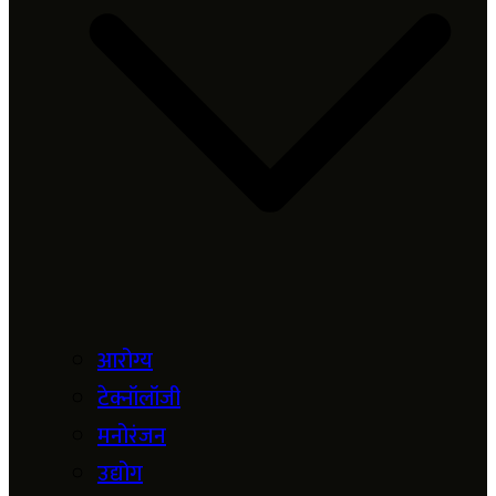
आरोग्य
टेक्नॉलॉजी
मनोरंजन
उद्योग