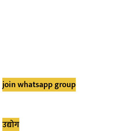
join whatsapp group
उद्योग