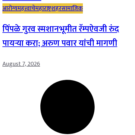
आरोग्य
महत्त्वाचे
महाराष्ट्र
शहर
सामाजिक
पिंपळे गुरव स्मशानभूमीत रॅम्पऐवजी रुंद
पायऱ्या करा; अरुण पवार यांची मागणी
August 7, 2026