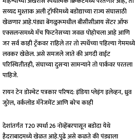
महिन्याच्या अखेरीस स्पर्धात्मक क्रिकेटमध्ये परतणार आहे, तो
सय्यद मुश्ताक अली ट्रॉफीमध्ये बडोद्याच्या राज्य संघासाठी
खेळणार आहे.
पंड्या बेंगळुरूमधील बीसीसीआय सेंटर ऑफ
एक्सलन्समध्ये मॅच फिटनेसच्या जवळ पोहोचला आहे आणि
जर सर्व काही ट्रॅकवर राहिले तर तो स्पर्धेच्या पहिल्या गेममध्ये
लवकर खेळेल. असे समजले जाते की अगदी वाईट
परिस्थितीतही, संघाच्या दुसऱ्या सामन्याने तो पार्कवर परतला
पाहिजे.
रायन टेन डोस्चेट पत्रकार परिषद: इंडिया प्लेइंग इलेव्हन, ध्रुव
जुरेल, वर्कलोड मॅनेजमेंट आणि बरेच काही
देशांतर्गत T20 स्पर्धा 26 नोव्हेंबरपासून बडोदा येथे
हैदराबादमध्ये खेळत आहे.
पुढे असे कळते की पंड्याला