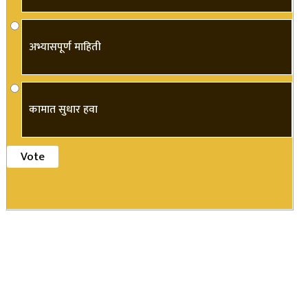
अभ्यासपूर्ण माहिती
कामात सुधार हवा