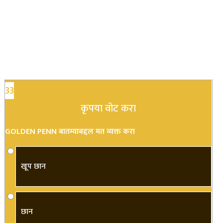
33
कृपया वोट करा
GOLDEN PENN बातम्याबद्दल मत व्यक्त करा
खूप छान
छान