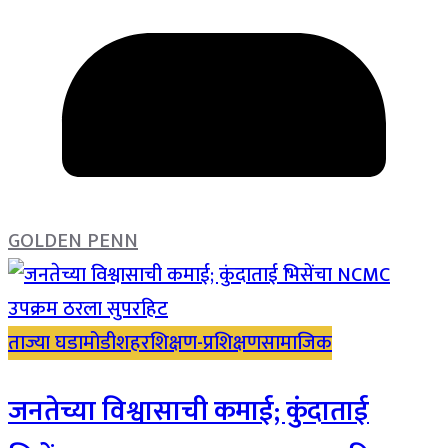
GOLDEN PENN
ताज्या घडामोडी
शहर
शिक्षण-प्रशिक्षण
सामाजिक
जनतेच्या विश्वासाची कमाई; कुंदाताई