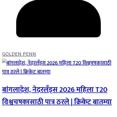
GOLDEN PENN
बांगलादेश, नेदरलँड्स 2026 महिला T20
विश्वचषकासाठी पात्र ठरले | क्रिकेट बातम्या