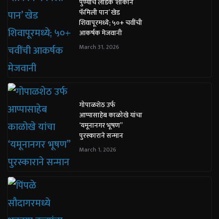
पुण्याचे लाडके ‘शौकीन
फॅमिली पान’ खेड
शिवापूरमध्ये; ५०+ चवींची
आकर्षक मेजवानी
March 31, 2026
गोपाळशेठ उर्फ
आप्पासाहेब काळोखे यांचा
‘यमूनानगर भूषण”
पुरस्काराने सन्मान
March 1, 2026