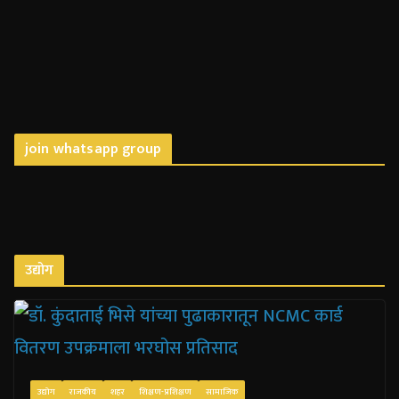
join whatsapp group
उद्योग
उद्योग
राजकीय
शहर
शिक्षण-प्रशिक्षण
सामाजिक