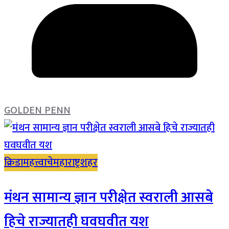
GOLDEN PENN
क्रिडा
महत्त्वाचे
महाराष्ट्र
शहर
मंथन सामान्य ज्ञान परीक्षेत स्वराली आसबे
हिचे राज्यातही घवघवीत यश