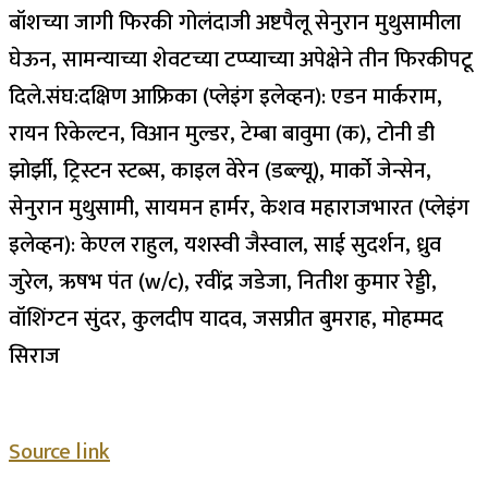
बॉशच्या जागी फिरकी गोलंदाजी अष्टपैलू सेनुरान मुथुसामीला
घेऊन, सामन्याच्या शेवटच्या टप्प्याच्या अपेक्षेने तीन फिरकीपटू
दिले.
संघ:
दक्षिण आफ्रिका (प्लेइंग इलेव्हन):
एडन मार्कराम,
रायन रिकेल्टन, विआन मुल्डर, टेम्बा बावुमा (क), टोनी डी
झोर्झी, ट्रिस्टन स्टब्स, काइल वेरेन (डब्ल्यू), मार्को जेन्सेन,
सेनुरान मुथुसामी, सायमन हार्मर, केशव महाराज
भारत (प्लेइंग
इलेव्हन):
केएल राहुल, यशस्वी जैस्वाल, साई सुदर्शन, ध्रुव
जुरेल, ऋषभ पंत (w/c), रवींद्र जडेजा, नितीश कुमार रेड्डी,
वॉशिंग्टन सुंदर, कुलदीप यादव, जसप्रीत बुमराह, मोहम्मद
सिराज
Source link