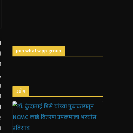
join whatsapp group
उद्योग