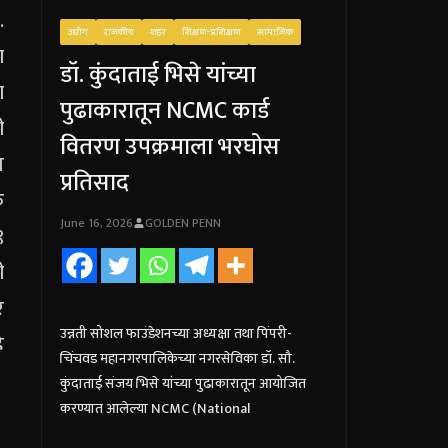
उद्योग
राजकीय
शहर
शिक्षण-प्रशिक्षण
सामाजिक
डॉ. कुंदाताई भिसे यांच्या
पुढाकारातून NCMC कार्ड
वितरण उपक्रमाला भरघोस
प्रतिसाद
June 16, 2026
GOLDEN PENN
उन्नती सोशल फाउंडेशनच्या अध्यक्षा तथा पिंपरी-
चिंचवड महानगरपालिकेच्या नगरसेविका डॉ. सौ.
कुंदाताई संजय भिसे यांच्या पुढाकारातून आयोजित
करण्यात आलेल्या NCMC (National