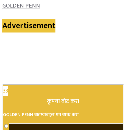
GOLDEN PENN
Advertisement
33
कृपया वोट करा
GOLDEN PENN बातम्याबद्दल मत व्यक्त करा