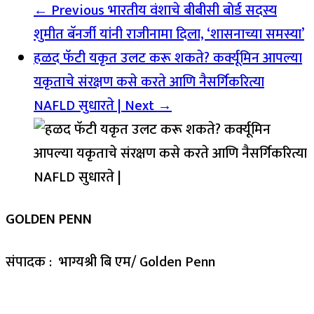
← Previous
भारतीय वंशाचे बीबीसी बोर्ड सदस्य
शुमीत बॅनर्जी यांनी राजीनामा दिला, ‘शासनाच्या समस्या’
हळद फॅटी यकृत उलट करू शकते? कर्क्यूमिन आपल्या
यकृताचे संरक्षण कसे करते आणि नैसर्गिकरित्या
NAFLD सुधारते |
Next →
GOLDEN PENN
संपादक : भाग्यश्री बि एम/ Golden Penn