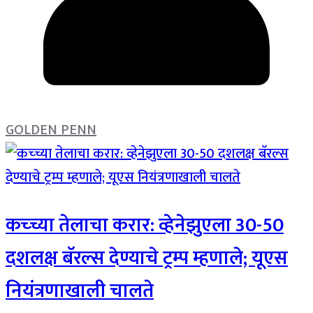
GOLDEN PENN
कच्च्या तेलाचा करार: व्हेनेझुएला 30-50
दशलक्ष बॅरल्स देण्याचे ट्रम्प म्हणाले; यूएस
नियंत्रणाखाली चालते