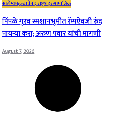
आरोग्य
महत्त्वाचे
महाराष्ट्र
शहर
सामाजिक
पिंपळे गुरव स्मशानभूमीत रॅम्पऐवजी रुंद
पायऱ्या करा; अरुण पवार यांची मागणी
August 7, 2026