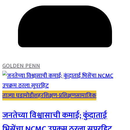
GOLDEN PENN
ताज्या घडामोडी
शहर
शिक्षण-प्रशिक्षण
सामाजिक
जनतेच्या विश्वासाची कमाई; कुंदाताई
भिसेंचा NCMC उपक्रम ठरला सुपरहिट