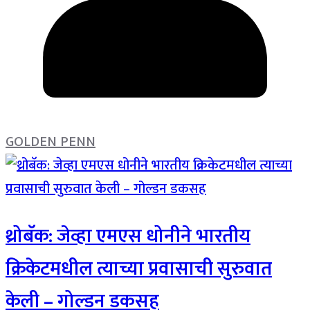
GOLDEN PENN
थ्रोबॅक: जेव्हा एमएस धोनीने भारतीय
क्रिकेटमधील त्याच्या प्रवासाची सुरुवात
केली – गोल्डन डकसह