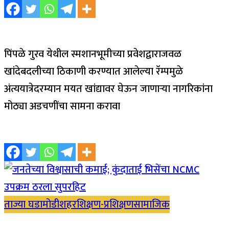
पिंपळे गुरव येथील स्मशानभूमीच्या प्रवेशद्वाराजवळ
खांदेबदलीच्या ठिकाणी करण्यात आलेल्या रॅम्पमुळे
अंत्ययात्रेदरम्यान मयत खांद्यावर घेऊन जाणाऱ्या नागरिकांना
मोठ्या अडचणींचा सामना करावा
ताज्या घडामोडी
शहर
शिक्षण-प्रशिक्षण
सामाजिक