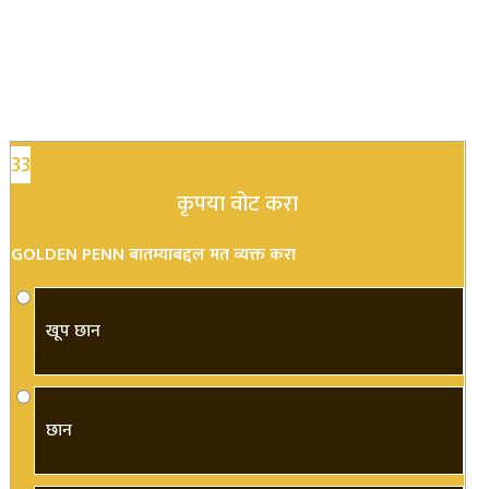
33
कृपया वोट करा
GOLDEN PENN बातम्याबद्दल मत व्यक्त करा
खूप छान
छान