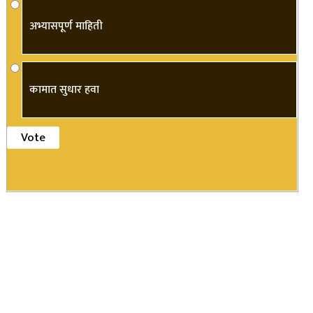
अभ्यासपूर्ण माहिती
कामात सुधार हवा