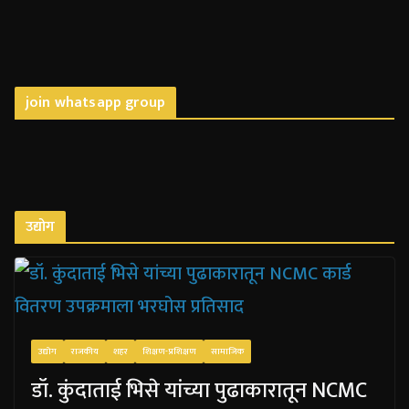
join whatsapp group
उद्योग
उद्योग
राजकीय
शहर
शिक्षण-प्रशिक्षण
सामाजिक
डॉ. कुंदाताई भिसे यांच्या पुढाकारातून NCMC