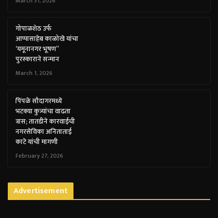
March 31, 2026
गोपाळशेठ उर्फ
आप्पासाहेब काळोखे यांचा
‘यमूनानगर भूषण”
पुरस्काराने सन्मान
March 1, 2026
पिंपळे सौदागरमध्ये
भटक्या कुत्र्यांचा वाढता
त्रास; तातडीने कारवाईची
नगरसेविका अनिताताई
काटे यांची मागणी
February 27, 2026
Advertisement