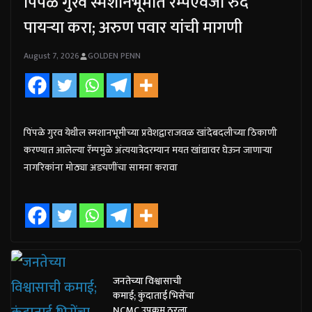
पिंपळे गुरव स्मशानभूमीत रॅम्पऐवजी रुंद
पायऱ्या करा; अरुण पवार यांची मागणी
August 7, 2026
GOLDEN PENN
पिंपळे गुरव येथील स्मशानभूमीच्या प्रवेशद्वाराजवळ खांदेबदलीच्या ठिकाणी
करण्यात आलेल्या रॅम्पमुळे अंत्ययात्रेदरम्यान मयत खांद्यावर घेऊन जाणाऱ्या
नागरिकांना मोठ्या अडचणींचा सामना करावा
जनतेच्या विश्वासाची
कमाई; कुंदाताई भिसेंचा
NCMC उपक्रम ठरला