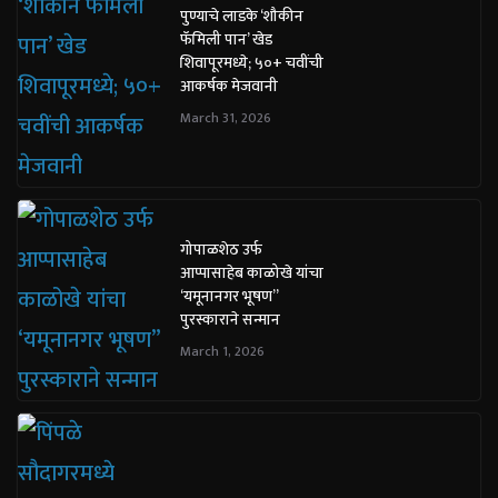
पुण्याचे लाडके ‘शौकीन
फॅमिली पान’ खेड
शिवापूरमध्ये; ५०+ चवींची
आकर्षक मेजवानी
March 31, 2026
गोपाळशेठ उर्फ
आप्पासाहेब काळोखे यांचा
‘यमूनानगर भूषण”
पुरस्काराने सन्मान
March 1, 2026