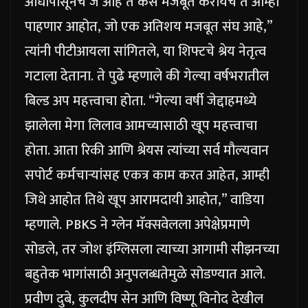
आधीपासूनच जे आहे ते कसे मजबूत करायचे ते आम्ही
पाहणार आहोत, जो एक अतिशय मजबूत संघ आहे,”
त्यांनी पीटीआयला सांगितले, या शिफ्टचे श्रेय नेतृत्व
गटाला देताना.
ते पुढे म्हणाले की गेल्या वर्षभरातील
बिल्ड अप महत्त्वाचा होता.
“गेल्या वर्षी जेद्दाहमध्ये
झालेला मेगा लिलाव आमच्यासाठी खूप महत्त्वाचा
होता. आता रिकी आणि श्रेयस त्यांच्या सर्व मौल्यवान
सपोर्ट कर्मचाऱ्यांसह एकत्र काम करत आहेत, आम्ही
जिथे आहोत तिथे खूप आरामदायी आहोत,” वाडिया
म्हणाले.
PBKS ने ग्लेन मॅक्सवेलला अपेक्षेप्रमाणे
सोडले, तर जोश इंग्लिसला त्याच्या आगामी सीझनच्या
बहुतेक भागांसाठी अनुपलब्धतेमुळे सोडण्यात आले.
प्रवीण दुबे, कुलदीप सेन आणि विष्णू विनोद देखील