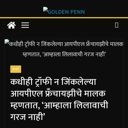
Skip
to
content
क्राईम
कधीही ट्रॉफी न जिंकलेल्या
आयपीएल फ्रँचायझीचे मालक
म्हणतात, ‘आम्हाला लिलावाची
गरज नाही’