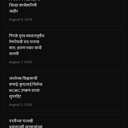
जिल्हा कार्यकारिणी
जाहीर
August 8, 2026
पिंपळे गुरव स्मशानभूमीत
रॅम्पऐवजी रुंद पायऱ्या
करा; अरुण पवार यांची
मागणी
August 7, 2026
जनतेच्या विश्वासाची
कमाई; कुंदाताई भिसेंचा
NCMC उपक्रम ठरला
सुपरहिट
August 5, 2026
परतीच्या पालखी
प्रवासातही वारकऱ्यांच्या