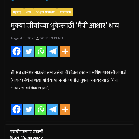
महाराष्ट्र
शहर
शिक्षण-प्रशिक्षण
सामाजिक
मुक्या जीवांच्या भुकेसाठी ‘मैत्री आधार’ धाव
August 9, 2026
GOLDEN PENN
श्री संत ज्ञानेश्वर माऊली समाजसेवा चॅरिटेबल ट्रस्टच्या अधिपत्याखालील ताजे
(मावळ) येथील श्रद्धा गोसेवा पांजरपोळमधील मुक्या जनावरांसाठी ‘मैत्री
आधार सामाजिक संस्था’,
मराठी पत्रकार संघाची
पिंपरी-चिंचवड शहर व