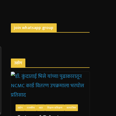
join whatsapp group
उद्योग
उद्योग
राजकीय
शहर
शिक्षण-प्रशिक्षण
सामाजिक