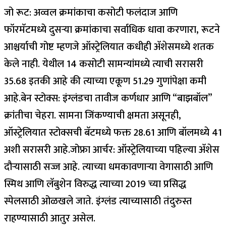
जो रूट:
अव्वल क्रमांकाचा कसोटी फलंदाज आणि
फॉरमॅटमध्ये दुसऱ्या क्रमांकाचा सर्वाधिक धावा करणारा, रूटने
आश्चर्याची गोष्ट म्हणजे ऑस्ट्रेलियात कधीही ॲशेसमध्ये शतक
केले नाही. येथील 14 कसोटी सामन्यांमध्ये त्याची सरासरी
35.68 इतकी आहे की त्याच्या एकूण 51.29 गुणांपेक्षा कमी
आहे.
बेन स्टोक्स:
इंग्लंडचा तावीज कर्णधार आणि “बाझबॉल”
क्रांतीचा चेहरा. सामना जिंकण्याची क्षमता असूनही,
ऑस्ट्रेलियात स्टोक्सची बॅटमध्ये फक्त 28.61 आणि बॉलमध्ये 41
अशी सरासरी आहे.
जोफ्रा आर्चर:
ऑस्ट्रेलियाच्या पहिल्या ॲशेस
दौऱ्यासाठी सज्ज आहे. त्याच्या धमकावणाऱ्या वेगासाठी आणि
स्मिथ आणि लॅबुशेन विरुद्ध त्याच्या 2019 च्या प्रसिद्ध
स्पेलसाठी ओळखले जाते.
इंग्लंड त्याच्यासाठी तंदुरुस्त
राहण्यासाठी आतुर असेल.