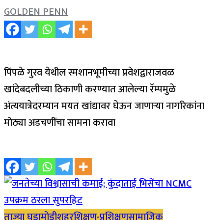
GOLDEN PENN
पिंपळे गुरव येथील स्मशानभूमीच्या प्रवेशद्वाराजवळ
खांदेबदलीच्या ठिकाणी करण्यात आलेल्या रॅम्पमुळे
अंत्ययात्रेदरम्यान मयत खांद्यावर घेऊन जाणाऱ्या नागरिकांना
मोठ्या अडचणींचा सामना करावा
ताज्या घडामोडी
शहर
शिक्षण-प्रशिक्षण
सामाजिक