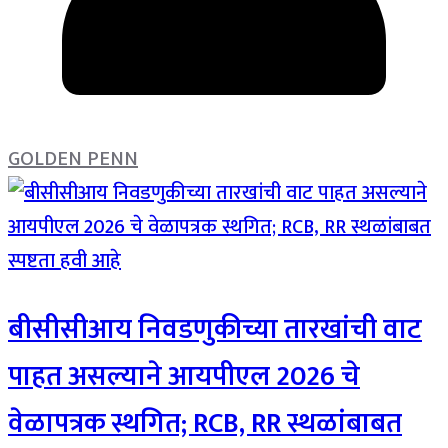
GOLDEN PENN
बीसीसीआय निवडणुकीच्या तारखांची वाट
पाहत असल्याने आयपीएल 2026 चे
वेळापत्रक स्थगित; RCB, RR स्थळांबाबत