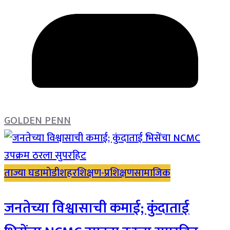
GOLDEN PENN
ताज्या घडामोडी
शहर
शिक्षण-प्रशिक्षण
सामाजिक
जनतेच्या विश्वासाची कमाई; कुंदाताई