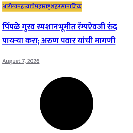
आरोग्य
महत्त्वाचे
महाराष्ट्र
शहर
सामाजिक
पिंपळे गुरव स्मशानभूमीत रॅम्पऐवजी रुंद
पायऱ्या करा; अरुण पवार यांची मागणी
August 7, 2026