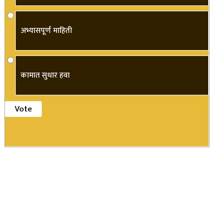
अभ्यासपूर्ण माहिती
कामात सुधार हवा