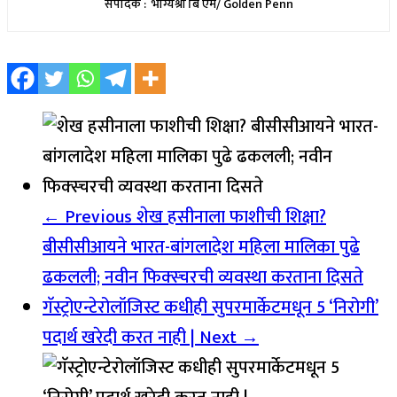
संपादक : भाग्यश्री बि एम/ Golden Penn
← Previous
शेख हसीनाला फाशीची शिक्षा?
बीसीसीआयने भारत-बांगलादेश महिला मालिका पुढे
ढकलली; नवीन फिक्स्चरची व्यवस्था करताना दिसते
गॅस्ट्रोएन्टेरोलॉजिस्ट कधीही सुपरमार्केटमधून 5 ‘निरोगी’
पदार्थ खरेदी करत नाही |
Next →