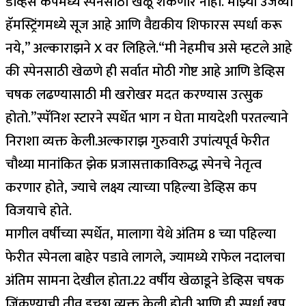
डेव्हिस कपमध्ये स्पेनसाठी खेळू शकणार नाही. माझ्या उजव्या
हॅमस्ट्रिंगमध्ये सूज आहे आणि वैद्यकीय शिफारस स्पर्धा करू
नये,” अल्काराझने X वर लिहिले.
“मी नेहमीच असे म्हटले आहे
की स्पेनसाठी खेळणे ही सर्वात मोठी गोष्ट आहे आणि डेव्हिस
चषक लढण्यासाठी मी खरोखर मदत करण्यास उत्सुक
होतो.”
स्पॅनिश स्टारने स्पर्धेत भाग न घेता मायदेशी परतल्याने
निराशा व्यक्त केली.
अल्काराझ गुरुवारी उपांत्यपूर्व फेरीत
चौथ्या मानांकित झेक प्रजासत्ताकाविरुद्ध स्पेनचे नेतृत्व
करणार होते, ज्याचे लक्ष्य त्याच्या पहिल्या डेव्हिस कप
विजयाचे होते.
मागील वर्षीच्या स्पर्धेत, मालागा येथे अंतिम 8 च्या पहिल्या
फेरीत स्पेनला बाहेर पडावे लागले, ज्यामध्ये राफेल नदालचा
अंतिम सामना देखील होता.
22 वर्षीय खेळाडूने डेव्हिस चषक
जिंकण्याची तीव्र इच्छा व्यक्त केली होती आणि ही स्पर्धा खूप