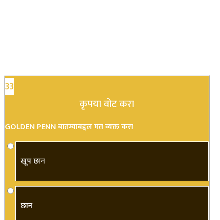
33
कृपया वोट करा
GOLDEN PENN बातम्याबद्दल मत व्यक्त करा
खूप छान
छान