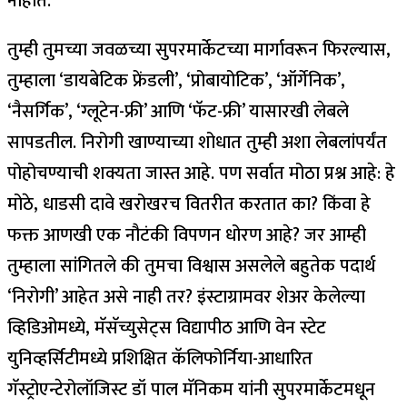
नाहीत.
तुम्ही तुमच्या जवळच्या सुपरमार्केटच्या मार्गावरून फिरल्यास,
तुम्हाला ‘डायबेटिक फ्रेंडली’, ‘प्रोबायोटिक’, ‘ऑर्गेनिक’,
‘नैसर्गिक’, ‘ग्लूटेन-फ्री’ आणि ‘फॅट-फ्री’ यासारखी लेबले
सापडतील.
निरोगी खाण्याच्या शोधात तुम्ही अशा लेबलांपर्यंत
पोहोचण्याची शक्यता जास्त आहे. पण सर्वात मोठा प्रश्न आहे: हे
मोठे, धाडसी दावे खरोखरच वितरीत करतात का? किंवा हे
फक्त आणखी एक नौटंकी विपणन धोरण आहे? जर आम्ही
तुम्हाला सांगितले की तुमचा विश्वास असलेले बहुतेक पदार्थ
‘निरोगी’ आहेत असे नाही तर? इंस्टाग्रामवर शेअर केलेल्या
व्हिडिओमध्ये, मॅसॅच्युसेट्स विद्यापीठ आणि वेन स्टेट
युनिव्हर्सिटीमध्ये प्रशिक्षित कॅलिफोर्निया-आधारित
गॅस्ट्रोएन्टेरोलॉजिस्ट डॉ पाल मॅनिकम यांनी सुपरमार्केटमधून