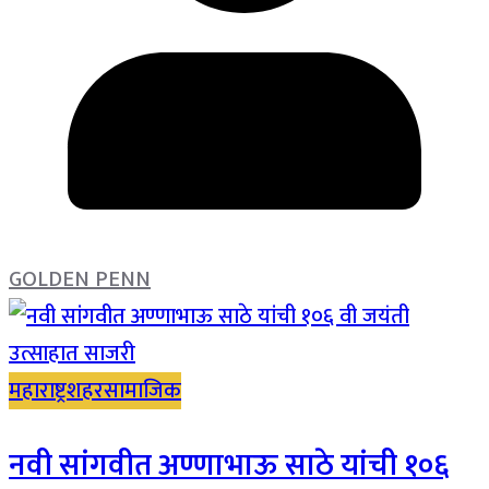
GOLDEN PENN
महाराष्ट्र
शहर
सामाजिक
नवी सांगवीत अण्णाभाऊ साठे यांची १०६