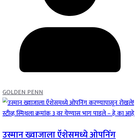
GOLDEN PENN
उस्मान ख्वाजाला ऍशेसमध्ये ओपनिंग