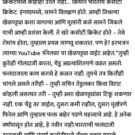
क्रिकेटमध्ये काहीही उरले नाही… किमान भारतीय कसोटी
क्रिकेट. इंग्लंडमध्ये, सामने विलक्षण होते. आम्ही तिथल्या
खेळपट्ट्या कशा वागल्या आणि मुलांनी कसे सामने जिंकले
याची आम्ही प्रशंसा केली. ते खरे कसोटी क्रिकेट होते – तेथे
रोमांच होता, तुम्हाला प्रयत्न जाणवू शकतात. पण हे? हरभजन
त्याच्या YouTube चॅनेलवर या खेळपट्ट्या वाईट आहेत.
“तुम्ही
कुठेही गोलंदाजी करता, चेंडू अप्रत्याशितपणे वळत असतो.
फलंदाजाला काय करावे हे कळत नाही. तुमचे तंत्र कितीही
चांगले असले तरीही – तुम्ही सचिन तेंडुलकर किंवा विराट
कोहली असलात तरी – तुम्ही अशा खेळपट्ट्यांवर टिकू शकणार
नाही. एक चेंडू वर जाईल, दुसरा कमी राहील, दुसरा मूर्खपणे
फिरेल आणि तुम्हाला फक्त बाहेर पडणे महत्त्वाचे आहे. हे अनेक
वर्षांपासून होत आहे, हे नवीन नाही.
भारताची फलंदाजी