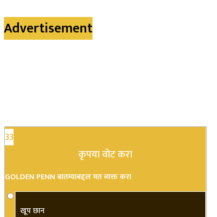
Advertisement
33
कृपया वोट करा
GOLDEN PENN बातम्याबद्दल मत व्यक्त करा
खूप छान