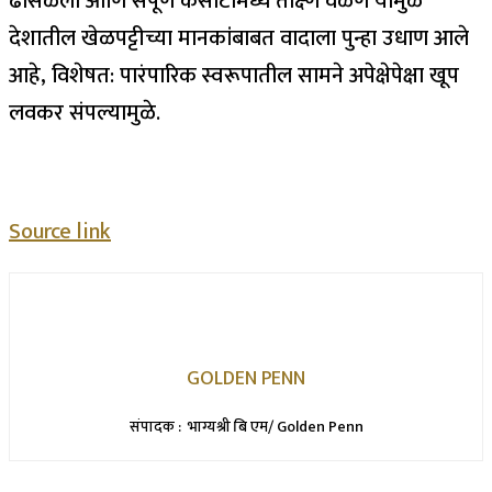
ढासळली आणि संपूर्ण कसोटीमध्ये तीक्ष्ण वळण यामुळे
देशातील खेळपट्टीच्या मानकांबाबत वादाला पुन्हा उधाण आले
आहे, विशेषत: पारंपारिक स्वरूपातील सामने अपेक्षेपेक्षा खूप
लवकर संपल्यामुळे.
Source link
GOLDEN PENN
संपादक : भाग्यश्री बि एम/ Golden Penn