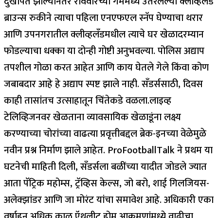
दुखापत झाल्यानंतर रविवारच्या गेममध्ये उतरलेल्या क्लीव्हलँड
ब्राउन्स रुकीने त्याचा पहिला एनएफएल स्नॅप घेण्याचा थरार
आणि उपनगरातील क्लीव्हलँडमधील त्याचे घर खेळादरम्यान
फोडल्याचा धक्का या दोन्ही गोष्टी अनुभवल्या.
पोलिस अद्याप
तपशील गोळा करत आहेत आणि काय घेतले गेले किंवा कोण
जबाबदार आहे हे अद्याप स्पष्ट झाले नाही. सँडर्ससाठी, दिवस
काही तासांतच उत्साहातून चिंतेकडे वळला.
लाइव्ह
टेलिव्हिजनवर खेळताना व्यावसायिक खेळाडूंना लक्ष्य
करण्याच्या चोरांच्या वाढत्या प्रवृत्तीबद्दल ब्रेक-इनच्या वेळेमुळे
नवीन प्रश्न निर्माण झाले आहेत. ProFootballTalk ने प्रथम या
घटनेची माहिती दिली, सँडर्सला बळींच्या यादीत जोडले ज्यात
आता पॅट्रिक महोम्स, ट्रॅव्हिस केल्स, जो बरो, शाई गिलजियस-
अलेक्झांडर आणि जा मोरंट यांचा समावेश आहे. अधिकारी एका
वर्षाहून अधिक काळ ऍथलीट होम आक्रमणांमध्ये वाढीचा