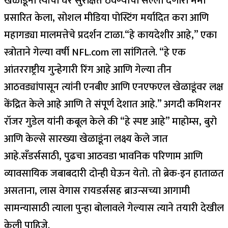
खेळाडूंना त्यांची घरे सुरक्षित ठेवण्याचा सल्ला देणारा मेमो
प्रसारित केला, सोशल मीडिया पोस्टिंग मर्यादित करा आणि
महागड्या मालमत्तेचे प्रदर्शन टाळा.
“हे कायदेशीर आहे,” एका
स्त्रोताने गेल्या वर्षी NFL.com ला सांगितले. “हे एक
आंतरराष्ट्रीय गुन्हेगारी रिंग आहे आणि गेल्या तीन
आठवड्यांपासून त्यांनी एनबीए आणि एनएफएल खेळाडूंवर लक्ष
केंद्रित केले आहे आणि ते संपूर्ण देशात आहे.” अगदी कमिशनर
रॉजर गुडेल यांनी कबूल केले की “हे स्पष्ट आहे” माहोम्स, बुरो
आणि केल्से सारख्या खेळाडूंना लक्ष्य केले जात
आहे.
सँडर्ससाठी, पुढचा आठवडा भावनिक परिणाम आणि
व्यावसायिक जबाबदारी दोन्ही घेऊन येतो. तो ब्रेक-इन हाताळत
असताना, लास वेगास रायडर्ससह ब्राउन्सच्या आगामी
सामन्यासाठी त्याला पुन्हा बोलावले गेल्यास त्याने तयारी देखील
केली पाहिजे.