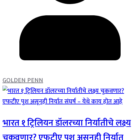
GOLDEN PENN
भारत १ ट्रिलियन डॉलरच्या निर्यातीचे लक्ष्य
चुकवणार? एफटीए पुश असूनही निर्यात