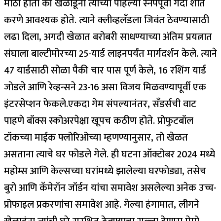
मोठा होता की खेळाडूंना त्याच्या पहिल्या स्नॅपपूर्वी गर्दी शांत
करणे आवश्यक होते. त्याने क्लीव्हलँडला जिवंत ठेवण्यासाठी
लढा दिला, अगदी खेळात बरोबरी साधण्याच्या अंतिम प्रयत्नात
संघाला बाल्टीमोरच्या 25-यार्ड लाइनपर्यंत मार्गदर्शन केले. त्याने
47 यार्डसाठी सोळा पैकी चार पास पूर्ण केले, 16 रशिंग यार्ड
जोडले आणि रेव्हन्सने 23-16 असा विजय मिळवण्यापूर्वी एक
इंटरसेप्शन फेकले.
एकदा गेम संपल्यानंतर, सँडर्सची वाट
पाहणे बॉक्स स्कोअरपेक्षा खूपच कठीण होते. प्रोफुटबॉल
टॉकच्या माईक फ्लोरिओच्या म्हणण्यानुसार, तो खेळत
असताना त्याचे घर फोडले गेले. ही घटना ऑक्टोबर 2024 मध्ये
महोम्स आणि केल्सच्या घरांमध्ये झालेल्या घरफोड्या, तसेच
बुरो आणि कॅमेरॉन जॉर्डन यांचा समावेश असलेल्या अनेक उच्च-
प्रोफाइल प्रकरणांचा समावेश आहे. गेल्या हंगामात, लीगने