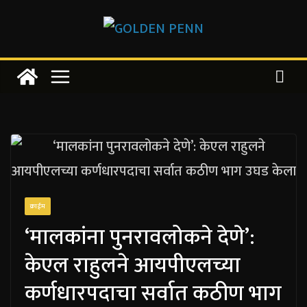
Skip
to
content
क्राईम
‘मालकांना पुनरावलोकने देणे’:
केएल राहुलने आयपीएलच्या
कर्णधारपदाचा सर्वात कठीण भाग