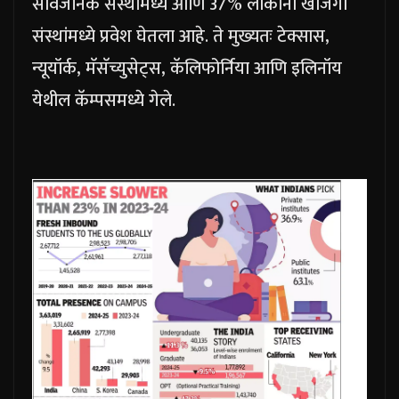
सार्वजनिक संस्थांमध्ये आणि 37% लोकांनी खाजगी
संस्थांमध्ये प्रवेश घेतला आहे. ते मुख्यतः टेक्सास,
न्यूयॉर्क, मॅसॅच्युसेट्स, कॅलिफोर्निया आणि इलिनॉय
येथील कॅम्पसमध्ये गेले.