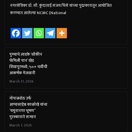
नगरसेविका डॉ. सौ. कुंदाताई संजय भिसे यांच्या पुढाकारातून आयोजित
करण्यात आलेल्या NCMC (National
पुण्याचे लाडके ‘शौकीन
फॅमिली पान’ खेड
शिवापूरमध्ये; ५०+ चवींची
आकर्षक मेजवानी
March 31, 2026
गोपाळशेठ उर्फ
आप्पासाहेब काळोखे यांचा
‘यमूनानगर भूषण”
पुरस्काराने सन्मान
March 1, 2026