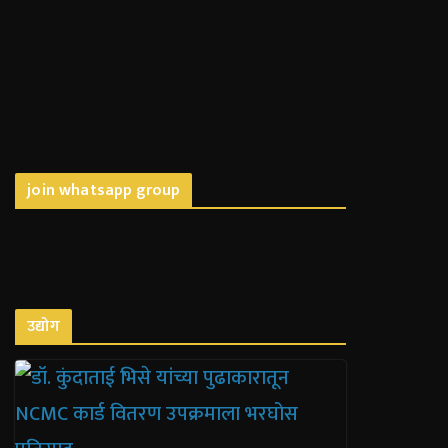
join whatsapp group
उद्योग