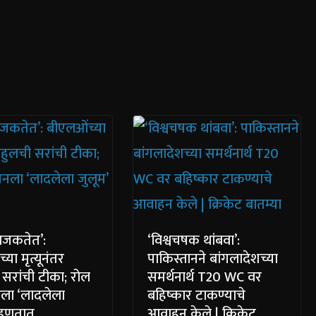
ाजकतेत’:
‘विश्वचषक थांबवा’:
या मृत्यूनंतर
पाकिस्तानने बांगलादेशच्या
 सरांची टीका; रोल
समर्थनार्थ T20 WC वर
नला ‘लादलेला
बहिष्कार टाकण्याचे
म्हणतात
आवाहन केले | क्रिकेट