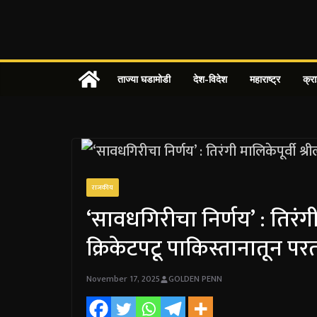
Skip
to
content
ताज्या घडामोडी
देश-विदेश
महाराष्ट्र
क्र
राजकीय
‘सावधगिरीचा निर्णय’ : तिरंगी 
क्रिकेटपटू पाकिस्तानातून परतल
November 17, 2025
GOLDEN PENN