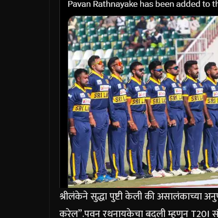
श्रीलंकेने सुद्धा पुष्टी केली की असालंकाच्या अ
करेल”.
पवन रथनायकेचा बदली म्हणून T20I स