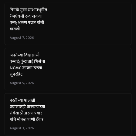
पिंपळे गुरव स्मशानभूमीत
रॅम्पऐवजी रुंद पायऱ्या
करा; अरुण पवार यांची
मागणी
August 7, 2026
जनतेच्या विश्वासाची
कमाई; कुंदाताई भिसेंचा
NCMC उपक्रम ठरला
सुपरहिट
August 5, 2026
परतीच्या पालखी
प्रवासातही वारकऱ्यांच्या
सेवेसाठी अरुण पवार
यांचे मोफत पाणी टँकर
August 3, 2026