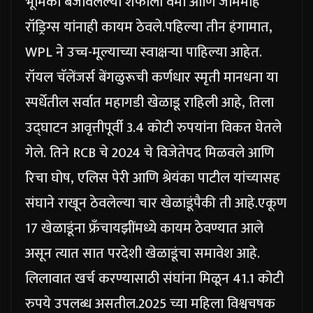
भूमिका बजावलेल्या शफाली वर्मा आणि जेमिमाह
रॉड्रिग्स यांनाही कायम ठेवले.
पहिल्या तीन हंगामात,
WPL ने उच्च-मूल्याच्या स्वाक्षऱ्या पाहिल्या आहेत.
रॉयल चॅलेंजर्स बेंगळुरूची कर्णधार स्मृती मानधना या
स्पर्धेतील सर्वात महागडी खेळाडू राहिली आहे, तिला
उद्घाटन आवृत्तीपूर्वी 3.4 कोटी रुपयांना विकत घेतले
गेले. तिने RCB चे 2024 चे विजेतेपद मिळवले आणि
रिचा घोष, एलिस पेरी आणि श्रेयंका पाटील यांच्यासह
संघाने राखून ठेवलेल्या चार खेळाडूंपैकी ती आहे.
एकूण
17 खेळाडूंना फ्रँचायझींमध्ये कायम ठेवण्यात आले
असून त्यात सात परदेशी खेळाडूंचा समावेश आहे.
लिलावात खर्च करण्यासाठी संघांना मिळून 41.1 कोटी
रुपये उपलब्ध असतील.
2025 च्या महिला विश्वचषक