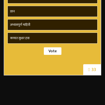
छान
अभ्यासपूर्ण माहिती
कामात सुधार हवा
33