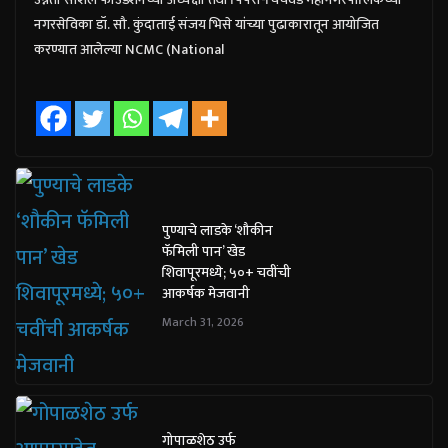
नगरसेविका डॉ. सौ. कुंदाताई संजय भिसे यांच्या पुढाकारातून आयोजित
करण्यात आलेल्या NCMC (National
पुण्याचे लाडके ‘शौकीन
फॅमिली पान’ खेड
शिवापूरमध्ये; ५०+ चवींची
आकर्षक मेजवानी
March 31, 2026
गोपाळशेठ उर्फ