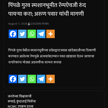
पिंपळे गुरव स्मशानभूमीत रॅम्पऐवजी रुंद
पायऱ्या करा; अरुण पवार यांची मागणी
August 7, 2026
GOLDEN PENN
पिंपळे गुरव येथील स्मशानभूमीच्या प्रवेशद्वाराजवळ खांदेबदलीच्या ठिकाणी
करण्यात आलेल्या रॅम्पमुळे अंत्ययात्रेदरम्यान मयत खांद्यावर घेऊन जाणाऱ्या
नागरिकांना मोठ्या अडचणींचा सामना करावा
जनतेच्या विश्वासाची
कमाई; कुंदाताई भिसेंचा
NCMC उपक्रम ठरला