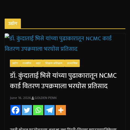
उद्योग
उद्योग
राजकीय
शहर
शिक्षण-प्रशिक्षण
सामाजिक
डॉ. कुंदाताई भिसे यांच्या पुढाकारातून NCMC
कार्ड वितरण उपक्रमाला भरघोस प्रतिसाद
June 16, 2026
GOLDEN PENN
उन्नती सोशल फाउंडेशनच्या अध्यक्षा तथा पिंपरी-चिंचवड महानगरपालिकेच्या