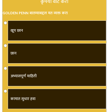
कृपया वोट करा
GOLDEN PENN बातम्याबद्दल मत व्यक्त करा
खूप छान
छान
अभ्यासपूर्ण माहिती
कामात सुधार हवा