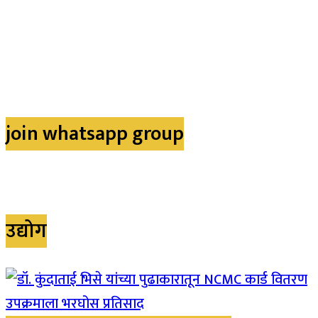
join whatsapp group
उद्योग