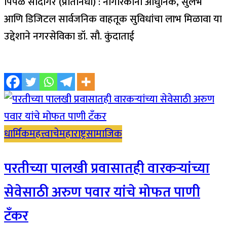
पिंपळे सौदागर (प्रतिनिधी) : नागरिकांना आधुनिक, सुलभ
आणि डिजिटल सार्वजनिक वाहतूक सुविधांचा लाभ मिळावा या
उद्देशाने नगरसेविका डॉ. सौ. कुंदाताई
धार्मिक
महत्त्वाचे
महाराष्ट्र
सामाजिक
परतीच्या पालखी प्रवासातही वारकऱ्यांच्या
सेवेसाठी अरुण पवार यांचे मोफत पाणी
टँकर