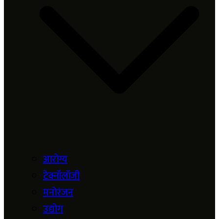
आरोग्य
टेक्नॉलॉजी
मनोरंजन
उद्योग