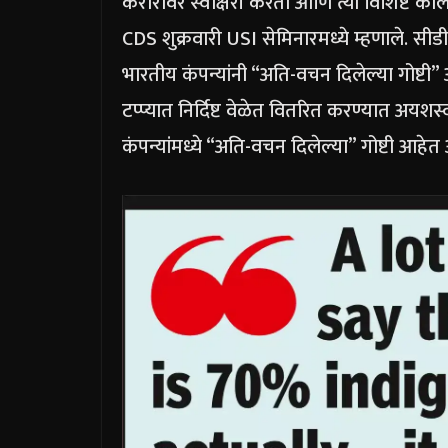
करारावर स्वाक्षरी करता आणि त्या विशिष्ट काल
CDS शुक्रवारी USI सेमिनारमध्ये म्हणाले. सीडी
भारतीय कंपन्यांनी “अति-वचन दिलेल्या गोष्टी”
टप्प्यात निर्दिष्ट वेळेत वितरित करण्यात अयशस्
कंपन्यांमध्ये “अति-वचन दिलेल्या” गोष्टी आहे