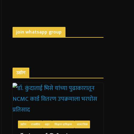
join whatsapp group
उद्योग
उद्योग
राजकीय
शहर
शिक्षण-प्रशिक्षण
सामाजिक