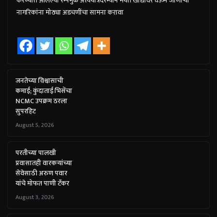
करण्यात आलेल्या रॅम्पमुळे अंत्ययात्रेदरम्यान मयत खांद्यावर घेऊन जाणाऱ्या
नागरिकांना मोठ्या अडचणींचा सामना करावा
जनतेच्या विश्वासाची
कमाई; कुंदाताई भिसेंचा
NCMC उपक्रम ठरला
सुपरहिट
August 5, 2026
परतीच्या पालखी
प्रवासातही वारकऱ्यांच्या
सेवेसाठी अरुण पवार
यांचे मोफत पाणी टँकर
August 3, 2026