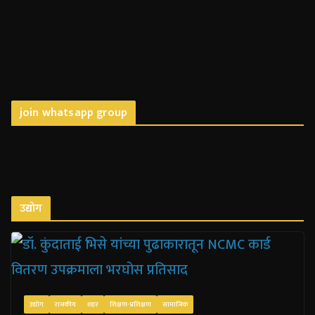
join whatsapp group
उद्योग
उद्योग
राजकीय
शहर
शिक्षण-प्रशिक्षण
सामाजिक