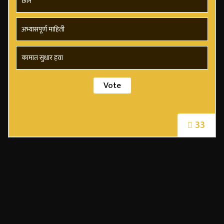
छान
अभ्यासपूर्ण माहिती
कामात सुधार हवा
33