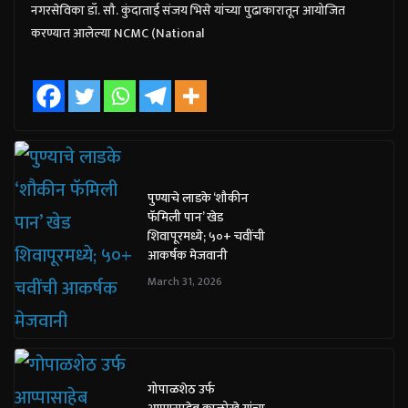
नगरसेविका डॉ. सौ. कुंदाताई संजय भिसे यांच्या पुढाकारातून आयोजित
करण्यात आलेल्या NCMC (National
पुण्याचे लाडके ‘शौकीन
फॅमिली पान’ खेड
शिवापूरमध्ये; ५०+ चवींची
आकर्षक मेजवानी
March 31, 2026
गोपाळशेठ उर्फ