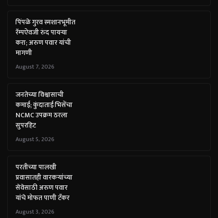
पिंपळे गुरव स्मशानभूमीत
रॅम्पऐवजी रुंद पायऱ्या
करा; अरुण पवार यांची
मागणी
August 7, 2026
जनतेच्या विश्वासाची
कमाई; कुंदाताई भिसेंचा
NCMC उपक्रम ठरला
सुपरहिट
August 5, 2026
परतीच्या पालखी
प्रवासातही वारकऱ्यांच्या
सेवेसाठी अरुण पवार
यांचे मोफत पाणी टँकर
August 3, 2026