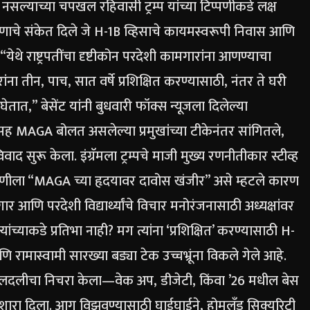
नसल्याच्या चपखल रहिवासी ट्रम्प यांच्या टिप्पणीकडे लक्ष
रणाचे संकेत दिले जे H-1B व्हिसाचे कायमस्वरूपी निवास आणि
“येथे राष्ट्रपतींचा दृष्टीकोन परदेशी कामगारांना आणण्याचा
ना तीन, पाच, सात वर्षे प्रशिक्षित करण्यासाठी, नंतर ते घरी
ात,” बेसेंट यांनी बुधवारी फॉक्स न्यूजला दिलेल्या
हमसह MAGA बोलत असलेल्या प्रमुखांच्या टीकेनंतर सांगितले,
दविवाद सुरू केला.
इंग्रॅमला ट्रम्पचे माजी मुख्य रणनीतीकार स्टीव्ह
ा टिप्पणीला “MAGA च्या हृदयावर दावोस खंजीर” असे म्हटले कारण
आणि परदेशी विद्यार्थ्यांचे विचार मनोरंजनासाठी अध्यक्षांवर
ंच्याकडे प्रतिभा नाही? मग त्यांना ‘प्रशिक्षित’ करण्यासाठी H-
ामास्वामी सारख्या बड्या टेक उच्चभ्रूंना विकले गेले आहे.
ाठी दलदलीचा निचरा केला—वेक अप, डीजेटी, किंवा ’26 मधील बेस
इशारा दिला.
आग विझवण्यासाठी घाईघाईने, होमलँड सिक्युरिटी