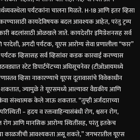
र्थव्यवस्थेला पर्यटकांना चालना मिळते.
H-1B आणि इतर व्हिसा
रणा करण्यासाठी कायदेविषयक बदल आवश्यक आहेत, परंतु ट्रम्प
्यकारी बदलांसाठी ओळखले जाते.
कायदेशीर इमिग्रेशनसह सर्व
णि परदेशी, अगदी पर्यटक, यूएस आरोग्य सेवा प्रणालीला “फार”
 पर्यटक व्हिसासह सर्व व्हिसांवर कडक कारवाई करण्यास
ठवड्यात स्टेट डिपार्टमेंटच्या अधिसूचनेवर (टीओआयमध्ये
रणास्तव व्हिसा नाकारण्याचे यूएस दूतावासांचे विवेकाधीन
 शकतात, ज्यामुळे ते यूएसमध्ये आल्यावर वैद्यकीय आणि
ंवा संस्थात्मक केले जाऊ शकतात.
“तुम्ही अर्जदाराच्या
रिस्थिती – हृदय व रक्तवाहिन्यासंबंधी रोग, श्वसन रोग,
ल रोग आणि मानसिक आरोग्य स्थितींसह, परंतु इतकेच
्सच्या काळजीची आवश्यकता असू शकते,” जगभरातील यूएस