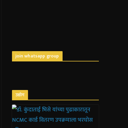
join whatsapp group
उद्योग