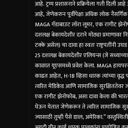
आहे.
ट्रम्प प्रशासनाने प्रक्रियेला गती दिली आ
आहे, जेणेकरुन पूर्वीपेक्षा अधिक लोक नैसर्गि
MAGA गॅडाबाउट लॉरा लूमर, एक रागीट झेनो
दशलक्ष बेकायदेशीर दराने मोठ्या प्रमाणावर न
टक्के असेल) चा दावा हा स्वतः राष्ट्रपतींनी उघ
25 दशलक्ष बेकायदेशीर एलियन्स (जे सध्याच्या 
काळात यूएसमध्ये प्रवेश केला.
MAGA हायपरनॅश
काढत आहेत, H-1B व्हिसा धारक त्यांच्या वृद्
त्वरित मेडिकेड आणि सामाजिक सुरक्षिततेवर 
एक रागीट झेनोफोब, असा दावा केला की भारती
घेऊन येतात जेणेकरून ते त्वरित सामाजिक स
ज्यासाठी तुम्ही पैसे द्याल, अमेरिका.”
वस्तुस्थि
अगदी ग्रीन कार्ड धारक पालकांना प्रायोजित कर