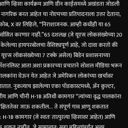
हे आणि व्हिसा कार्यक्रम आणि ग्रीन कार्ड्समध्ये अखंडता जोडली
क नागरिक बनत आहेत या नोएमच्या प्रतिपादनाला उत्तर देताना,
फोब, X वर लिहिले, “निराशाजनक. आम्ही कधीही या 65
िर्वासित करणार नाही.”
65 दशलक्ष (जे यूएस लोकसंख्येच्या 20
ड केलेल्या हायपरबोलचा वैशिष्ट्यपूर्ण आहे, जो दावा करतो की
यूएस लोकसंख्येच्या 7 टक्के असेल) बिडेन प्रशासनाच्या
नलिस्ट आता अशा प्रकारच्या प्रचाराने सोशल मीडिया भरून
ध पालकांना घेऊन येत आहेत जे अमेरिकन लोकांच्या खर्चावर
जातात.
नुकत्याच झालेल्या एका पॉडकास्टमध्ये, ॲन कुल्टर,
य आणि चीनी H-1B अतिथी कामगार “त्यांच्या वृद्ध पालकांना
ुरक्षिततेवर जाऊ शकतील… ते संपूर्ण गाव आणू शकतात
ती: H-1B कामगार (जे स्वतः तात्पुरत्या व्हिसावर आहेत) आणि
ू शकत नाहीत, जे सामान्यत: सहा महिन्यांपर्यंत अल्प