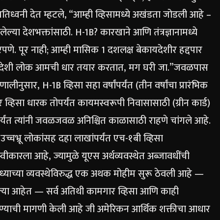
प्रतिध्वनी देत ​​म्हटले, “आम्ही व्हिसामध्ये अखंडता जोडली आहे –
ेल्या देशभक्तांसाठी.
H-1B? कारखाने आणि तंत्रज्ञानामध्ये
े. पूर नाही; आम्ही मासिक 1 दशलक्ष बेकायदेशीर हद्दपार
कोन: परदेशी लोक आमची धार तयार करतात, मग घरी जा.”
जवळपास
णालीनुसार, H-1B व्हिसा सहा वर्षांपर्यंत (तीन वर्षांचा प्रारंभिक
व्हिसा धारक तोपर्यंत कायमस्वरूपी निवासासाठी (ग्रीन कार्ड)
पर्यंत त्यांनी जवळजवळ अनिश्चित काळासाठी राहणे चांगले आहे.
्चभ्रू लोकांसह दहा लाखांपर्यंत एच-१बी व्हिसा
्वीकारला आहे, ज्यामुळे यूएस अर्थव्यवस्थेत अब्जावधींची
ध्याच्या व्यवस्थेविरुद्ध एक अथक मोहीम सुरू ठेवली आहे —
य केल्या आहेत — सर्व अतिथी कामगार व्हिसा आणि काही
पवण्याची मागणी केली आहे जी अमेरिकन आर्थिक शक्तीचा आधार