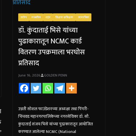
उद्योग
राजकीय
शहर
शिक्षण-प्रशिक्षण
सामाजिक
डॉ. कुंदाताई भिसे यांच्या
पुढाकारातून NCMC कार्ड
वितरण उपक्रमाला भरघोस
प्रतिसाद
June 16, 2026
GOLDEN PENN
उन्नती सोशल फाउंडेशनच्या अध्यक्षा तथा पिंपरी-
चिंचवड महानगरपालिकेच्या नगरसेविका डॉ. सौ.
कुंदाताई संजय भिसे यांच्या पुढाकारातून आयोजित
करण्यात आलेल्या NCMC (National