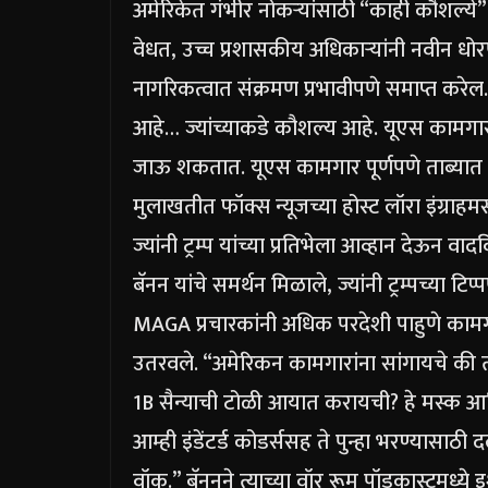
अमेरिकेत गंभीर नोकऱ्यांसाठी “काही कौशल्ये” 
वेधत, उच्च प्रशासकीय अधिकाऱ्यांनी नवीन धो
नागरिकत्वात संक्रमण प्रभावीपणे समाप्त करेल.
आहे… ज्यांच्याकडे कौशल्य आहे.
यूएस कामगारां
जाऊ शकतात. यूएस कामगार पूर्णपणे ताब्यात घेत
मुलाखतीत फॉक्स न्यूजच्या होस्ट लॉरा इंग्रा
ज्यांनी ट्रम्प यांच्या प्रतिभेला आव्हान देऊन वा
बॅनन यांचे समर्थन मिळाले, ज्यांनी ट्रम्पच्य
MAGA प्रचारकांनी अधिक परदेशी पाहुणे कामगार 
उतरवले.
“अमेरिकन कामगारांना सांगायचे की त्या
1B सैन्याची टोळी आयात करायची? हे मस्क आणि र
आम्ही इंडेंटर्ड कोडर्ससह ते पुन्हा भरण्यास
वॉक.” बॅननने त्याच्या वॉर रूम पॉडकास्टमध्ये 