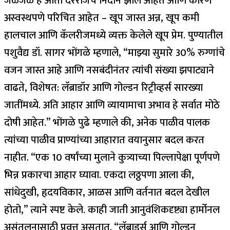
जळजळ हे आता दररोजचे निदान झाले आहेत आणि कारणे
अस्वस्थपणे परिचित आहेत – खूप जास्त अन्न, खूप कमी
हालचाल आणि कॅलरीजमध्ये व्यक्त केलेले खूप प्रेम.
पुण्यातील
पशुवैद्य डॉ. सागर भोंगळे म्हणाले, “माझ्या सुमारे 30% रुग्णांचे
वजन जास्त आहे आणि नसबंदीनंतर त्यांची संख्या झपाट्याने
वाढते, विशेषत: लॅब्राडॉर आणि गोल्डन रिट्रीव्हर्स सारख्या
जातींमध्ये.
अति आहार आणि व्यायामाचा अभाव हे सर्वात मोठे
दोषी आहेत.”
भोंगळे पुढे म्हणाले की, अनेक पाळीव पालक
त्यांच्या पाळीव प्राण्यांच्या आहारात वयानुसार बदल करत
नाहीत. “एक 10 वर्षांच्या मुलाने कुत्र्याच्या पिल्लापेक्षा पूर्णपणे
भिन्न प्रकारचा आहार घ्यावा. एकदा लठ्ठपणा आला की,
सांधेदुखी, हृदयविकार, आळस आणि वर्तनात बदल देखील
होतो,” त्याने स्पष्ट केले.
काही जाती आनुवंशिकदृष्ट्या हार्मोनल
असंतुलनासाठी प्रवृत्त असतात. “लॅब्राडर्स आणि गोल्डन