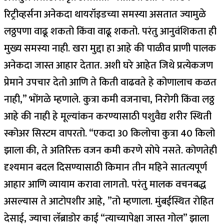
रिट्रीव्हर्सना अनेकदा थायरॉइडच्या समस्या असतात ज्यामुळे
लठ्ठपणा वाढू शकतो किंवा वाढू शकतो. परंतु आनुवंशिकता ही
मुख्य समस्या नाही. खरा मुद्दा हा आहे की पाळीव प्राणी पालक
अनेकदा जास्त आहार देतात. अशी घरे आहेत जिथे प्रत्येकजण
प्रेमाने उपचार देतो आणि ते किती वाढवते हे कोणालाच कळत
नाही,” भोंगळे म्हणाले.
कुत्रा कमी वजनाचा, निरोगी किंवा लठ्ठ
आहे की नाही हे मूल्यांकन करण्यासाठी पशुवैद्य शरीर स्थिती
स्कोअर सिस्टम वापरतो. “एकदा 30 किलोचा कुत्रा 40 किलो
झाला की, ते अतिरिक्त वजन कमी करणे सोपे नसते. कोणतेही
दृश्यमान बदल दिसण्यासाठी किमान तीन महिने सातत्यपूर्ण
आहार आणि व्यायाम करावा लागतो.
परंतु मालक वचनबद्ध
असल्यास ते आटोपशीर आहे, ”तो म्हणाला.
मुंबईस्थित रोहित
देसाई, ज्याचा लॅब्राडोर काई “त्याच्यापेक्षा जास्त गोल” झाला