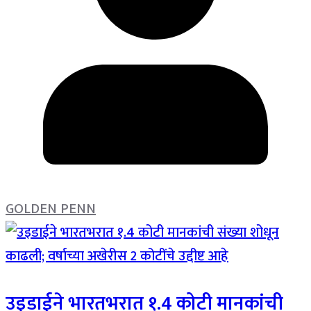
GOLDEN PENN
उइडाईने भारतभरात १.4 कोटी मानकांची