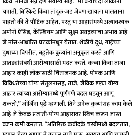
किंवा मानवी अन्न देणे अयोग्य आहे. “मी बऱ्याचदा लोकांना
चपाती, बिस्किटे किंवा तांदूळ-जड जेवण खायला घालताना
पाहतो की ते पौष्टिक आहेत, परंतु या आहारांमध्ये अत्यावश्यक
अमीनो ऍसिड, कॅल्शियम आणि सूक्ष्म अन्नद्रव्यांचा अभाव आहे
जे मांस-आधारित घटकांमधून येतात. शेळीचे दूध, गाईच्या
दुधाच्या विपरीत, बहुतेक कुत्र्यांना अनुकूल करते आणि
आतड्यांसंबंधी आरोग्यासाठी मदत करते. कच्चा किंवा ताजा
आहार काही लोकांसाठी चिंताजनक आहे.
पोषक आणि
विविधतेच्या योग्य संतुलनासह, ताजे, जैविक दृष्ट्या योग्य
आहार त्यांच्या आरोग्यामध्ये पूर्णपणे बदल घडवून आणू
शकतो,” जॉर्जिना पुढे म्हणाली.
तिने अनेक कुत्र्यांसह काम केले
आहे जे केवळ प्रजाती-योग्य आहारावर स्विच करून जास्त
वजन कमी करतात. “अतिरिक्त कर्बोदके चरबीमध्ये बदलतात,
म्हणून जेव्हा आपण ते कापून ताजे मांस, अवयव आणि चांगली