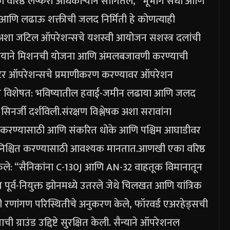
 वरिष्ठ लष्करी अधिकाऱ्याने सांगितले, “भूभाग संधी आणि
णे आणि लढाऊ शक्तीची जलद निर्मिती हे कोणत्याही
अशा जटिल ऑपरेशन्सचे यशस्वी आयोजन सशस्त्र दलांची
्वयाने मिशनची योजना आणि अंमलबजावणी करण्याची
ेक्टर ऑपरेशन्सचे प्रमाणीकरण करण्यावर ऑपरेशन
 ने विशेषत: भविष्यातील हवाई-जमीन लढाया आणि जलद
स सिनर्जी दर्शविली.
संरक्षण विश्लेषक अशा सरावांना
रिष्कृत करण्यासाठी आणि संकरित धोके आणि पश्चिम आघाडीवर
ी सुनिश्चित करण्यासाठी आवश्यक मानतात.
आणखी एका वरिष्ठ
ेले: “सैनिकांना C-130J आणि AN-32 वाहतूक विमानातून
 पूर्व-नियुक्त झोनमध्ये उतरले जेथे चिलखत आणि यांत्रिक
ादी रणांगण परिस्थितीचे अनुकरण केले, फॉरवर्ड एअरहेड्सची
ी ग्राउंड उद्दिष्टे सुरक्षित केली. सैन्याने ऑपरेशनल