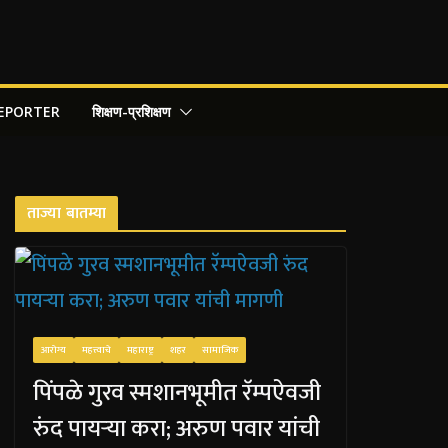
REPORTER
शिक्षण-प्रशिक्षण
ताज्या बातम्या
आरोग्य
महत्त्वाचे
महाराष्ट्र
शहर
सामाजिक
पिंपळे गुरव स्मशानभूमीत रॅम्पऐवजी
रुंद पायऱ्या करा; अरुण पवार यांची