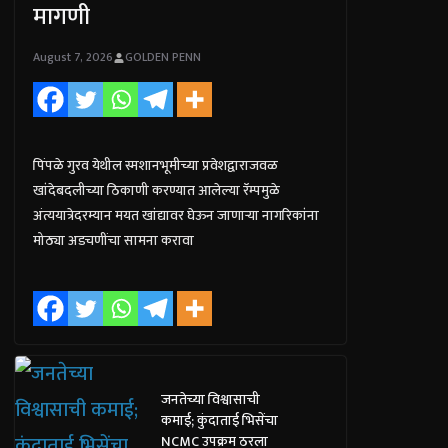
मागणी
August 7, 2026
GOLDEN PENN
पिंपळे गुरव येथील स्मशानभूमीच्या प्रवेशद्वाराजवळ
खांदेबदलीच्या ठिकाणी करण्यात आलेल्या रॅम्पमुळे
अंत्ययात्रेदरम्यान मयत खांद्यावर घेऊन जाणाऱ्या नागरिकांना
मोठ्या अडचणींचा सामना करावा
जनतेच्या विश्वासाची
कमाई; कुंदाताई भिसेंचा
NCMC उपक्रम ठरला