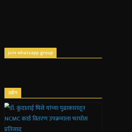
join whatsapp group
उद्योग