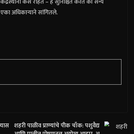
ेंद्रस्थानी कसे राहते – हे सुनिश्चित करते की सैन्य
” एका अधिकाऱ्याने सांगितले.
्यास
शहरी पाळीव प्राण्यांचे पीक चाँक: पशुवैद्य
आणि पाळीव पोषणतज्ञ अयोग्य आहार, अ