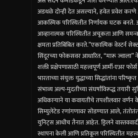
असे सदर्न कमांडकडून जारी करण्यात आले.
एका
अडथळे दोन्ही देत ​​असल्याने, हवेत प्रवेश कर
आकस्मिक परिस्थितीत निर्णायक घटक बनते. 
आव्हानात्मक परिस्थितीत अचूकता आणि समन
क्षमता प्रतिबिंबित करते.”
एकात्मिक वेस्टर्न स
सिंदूरच्या फोकसवर आधारित, “मारू ज्वाला”
शक्ती प्रक्षेपणासाठी महत्त्वपूर्ण आर्मी-एअर फोर्
भारताच्या संयुक्त युद्धाच्या सिद्धांतांना प
संभाव्य अल्प-मुदतीच्या संघर्षांविरूद्ध तयार
अधिकाऱ्याने या कवायतीचे तपशीलवार वर्णन क
सिम्युलेटेड रणांगणावर सोडण्यात आले, तंतोतंत
युनिट्स आधीच तैनात आहेत.
ड्रिलने वास्तवव
स्थापना केली आणि प्रतिकूल परिस्थितीत महत्त्वाच