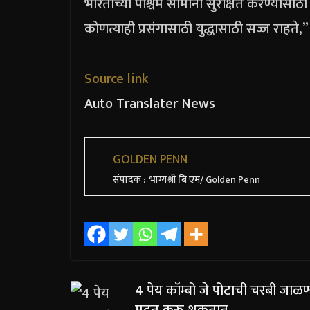
भारताच्या पश्चिम सीमांना सुरक्षित करण्यासाठी क
कोणत्याही प्रसंगासाठी युद्धासाठी सज्ज राहते,
Source link
Auto Translater News
GOLDEN PENN
संपादक : भाग्यश्री बि एम/ Golden Penn
4 पेय कॉम्बो जे पोटाची चरबी जाळण
मदत करू शकतात