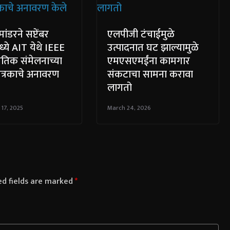
ांडरने सप्टेंबर
एलपीजी टंचाईमुळे
्ये AIT येथे IEEE
उत्पादनात घट झाल्यामुळे
गतिक संमेलनाच्या
एमएसएमईंना कामगार
त्रकाचे अनावरण
संकटाचा सामना करावा
लागतो
17, 2025
March 24, 2026
ed fields are marked
*