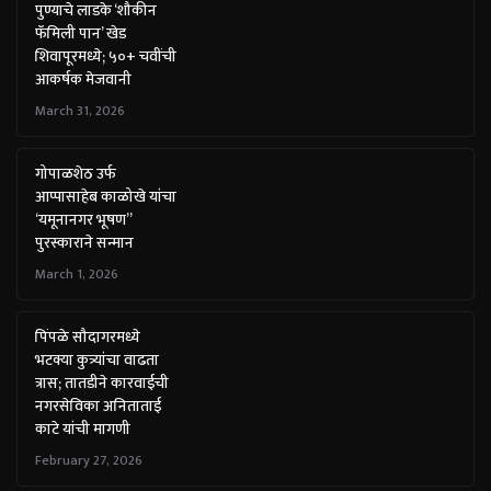
पुण्याचे लाडके ‘शौकीन
फॅमिली पान’ खेड
शिवापूरमध्ये; ५०+ चवींची
आकर्षक मेजवानी
March 31, 2026
गोपाळशेठ उर्फ
आप्पासाहेब काळोखे यांचा
‘यमूनानगर भूषण”
पुरस्काराने सन्मान
March 1, 2026
पिंपळे सौदागरमध्ये
भटक्या कुत्र्यांचा वाढता
त्रास; तातडीने कारवाईची
नगरसेविका अनिताताई
काटे यांची मागणी
February 27, 2026