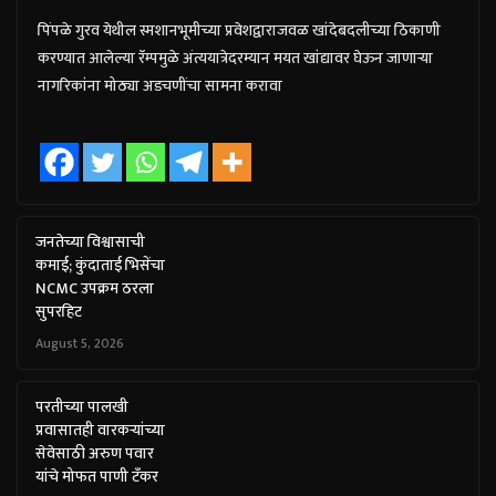
पिंपळे गुरव येथील स्मशानभूमीच्या प्रवेशद्वाराजवळ खांदेबदलीच्या ठिकाणी
करण्यात आलेल्या रॅम्पमुळे अंत्ययात्रेदरम्यान मयत खांद्यावर घेऊन जाणाऱ्या
नागरिकांना मोठ्या अडचणींचा सामना करावा
जनतेच्या विश्वासाची
कमाई; कुंदाताई भिसेंचा
NCMC उपक्रम ठरला
सुपरहिट
August 5, 2026
परतीच्या पालखी
प्रवासातही वारकऱ्यांच्या
सेवेसाठी अरुण पवार
यांचे मोफत पाणी टँकर