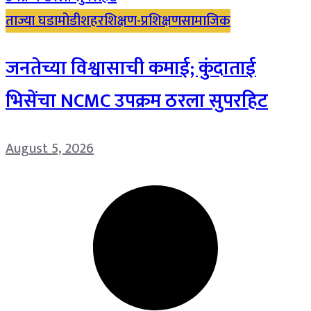
ताज्या घडामोडी
शहर
शिक्षण-प्रशिक्षण
सामाजिक
जनतेच्या विश्वासाची कमाई; कुंदाताई
भिसेंचा NCMC उपक्रम ठरला सुपरहिट
August 5, 2026