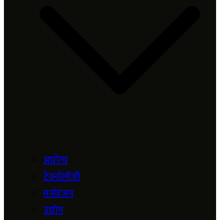
आरोग्य
टेक्नॉलॉजी
मनोरंजन
उद्योग