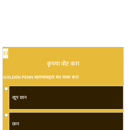
33
कृपया वोट करा
GOLDEN PENN बातम्याबद्दल मत व्यक्त करा
खूप छान
छान