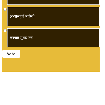
अभ्यासपूर्ण माहिती
कामात सुधार हवा