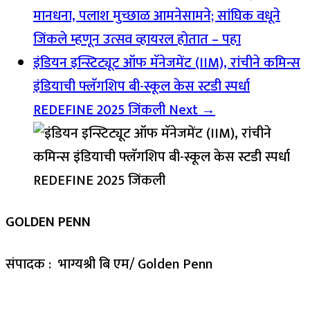
मानधना, पलाश मुच्छाळ आमनेसामने; सांघिक वधूने
जिंकले म्हणून उत्सव व्हायरल होतात – पहा
इंडियन इन्स्टिट्यूट ऑफ मॅनेजमेंट (IIM), रांचीने कमिन्स
इंडियाची फ्लॅगशिप बी-स्कूल केस स्टडी स्पर्धा
REDEFINE 2025 जिंकली
Next →
GOLDEN PENN
संपादक : भाग्यश्री बि एम/ Golden Penn