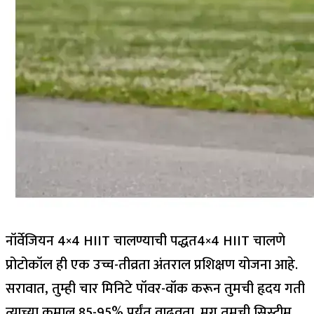
नॉर्वेजियन 4×4 HIIT चालण्याची पद्धत
4×4 HIIT चालणे
प्रोटोकॉल ही एक उच्च-तीव्रता अंतराल प्रशिक्षण योजना आहे.
सरावात, तुम्ही चार मिनिटे पॉवर-वॉक करून तुमची हृदय गती
त्याच्या कमाल 85-95% पर्यंत वाढवता. मग तुमची सिस्टीम