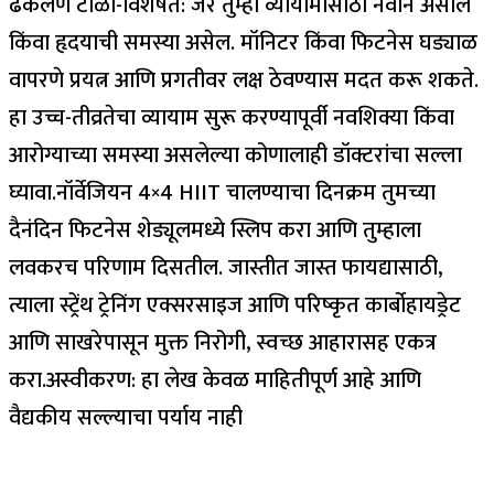
ढकलणे टाळा-विशेषत: जर तुम्ही व्यायामासाठी नवीन असाल
किंवा हृदयाची समस्या असेल.
मॉनिटर किंवा फिटनेस घड्याळ
वापरणे प्रयत्न आणि प्रगतीवर लक्ष ठेवण्यास मदत करू शकते.
हा उच्च-तीव्रतेचा व्यायाम सुरू करण्यापूर्वी नवशिक्या किंवा
आरोग्याच्या समस्या असलेल्या कोणालाही डॉक्टरांचा सल्ला
घ्यावा.
नॉर्वेजियन 4×4 HIIT चालण्याचा दिनक्रम तुमच्या
दैनंदिन फिटनेस शेड्यूलमध्ये स्लिप करा आणि तुम्हाला
लवकरच परिणाम दिसतील. जास्तीत जास्त फायद्यासाठी,
त्याला स्ट्रेंथ ट्रेनिंग एक्सरसाइज आणि परिष्कृत कार्बोहायड्रेट
आणि साखरेपासून मुक्त निरोगी, स्वच्छ आहारासह एकत्र
करा.
अस्वीकरण: हा लेख केवळ माहितीपूर्ण आहे आणि
वैद्यकीय सल्ल्याचा पर्याय नाही