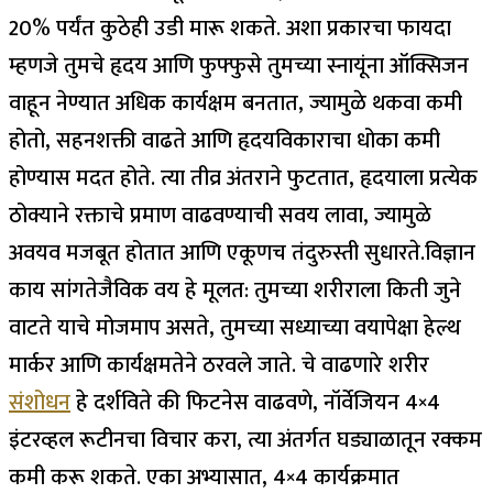
20% पर्यंत कुठेही उडी मारू शकते.
अशा प्रकारचा फायदा
म्हणजे तुमचे हृदय आणि फुफ्फुसे तुमच्या स्नायूंना ऑक्सिजन
वाहून नेण्यात अधिक कार्यक्षम बनतात, ज्यामुळे थकवा कमी
होतो, सहनशक्ती वाढते आणि हृदयविकाराचा धोका कमी
होण्यास मदत होते.
त्या तीव्र अंतराने फुटतात, हृदयाला प्रत्येक
ठोक्याने रक्ताचे प्रमाण वाढवण्याची सवय लावा, ज्यामुळे
अवयव मजबूत होतात आणि एकूणच तंदुरुस्ती सुधारते.
विज्ञान
काय सांगते
जैविक वय हे मूलत: तुमच्या शरीराला किती जुने
वाटते याचे मोजमाप असते, तुमच्या सध्याच्या वयापेक्षा हेल्थ
मार्कर आणि कार्यक्षमतेने ठरवले जाते. चे वाढणारे शरीर
संशोधन
हे दर्शविते की फिटनेस वाढवणे, नॉर्वेजियन 4×4
इंटरव्हल रूटीनचा विचार करा, त्या अंतर्गत घड्याळातून रक्कम
कमी करू शकते.
एका अभ्यासात, 4×4 कार्यक्रमात