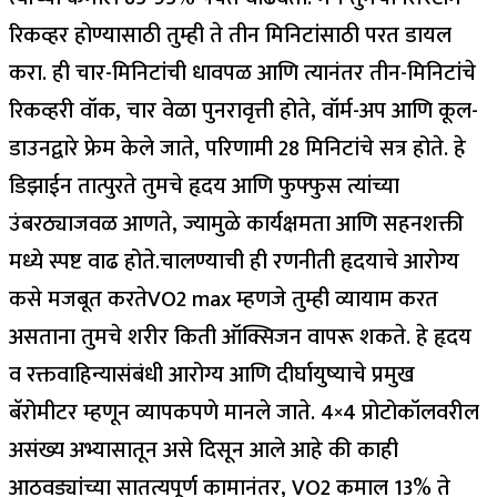
रिकव्हर होण्यासाठी तुम्ही ते तीन मिनिटांसाठी परत डायल
करा. ही चार-मिनिटांची धावपळ आणि त्यानंतर तीन-मिनिटांचे
रिकव्हरी वॉक, चार वेळा पुनरावृत्ती होते, वॉर्म-अप आणि कूल-
डाउनद्वारे फ्रेम केले जाते, परिणामी 28 मिनिटांचे सत्र होते. हे
डिझाईन तात्पुरते तुमचे हृदय आणि फुफ्फुस त्यांच्या
उंबरठ्याजवळ आणते, ज्यामुळे कार्यक्षमता आणि सहनशक्ती
मध्ये स्पष्ट वाढ होते.
चालण्याची ही रणनीती हृदयाचे आरोग्य
कसे मजबूत करते
VO2 max म्हणजे तुम्ही व्यायाम करत
असताना तुमचे शरीर किती ऑक्सिजन वापरू शकते. हे हृदय
व रक्तवाहिन्यासंबंधी आरोग्य आणि दीर्घायुष्याचे प्रमुख
बॅरोमीटर म्हणून व्यापकपणे मानले जाते. 4×4 प्रोटोकॉलवरील
असंख्य अभ्यासातून असे दिसून आले आहे की काही
आठवड्यांच्या सातत्यपूर्ण कामानंतर, VO2 कमाल 13% ते