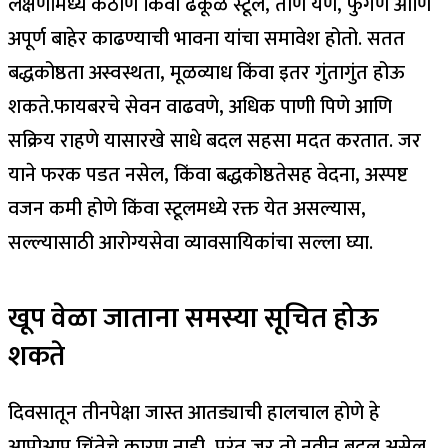
लक्षणांमध्ये कठीण किंवा ढेकूळ स्टूल, ताण येणे, फुगणे आणि
अपूर्ण बाहेर काढण्याची भावना यांचा समावेश होतो. सतत
बद्धकोष्ठता अस्वस्थता, मूळव्याध किंवा इतर गुंतागुंत होऊ
शकते.
फायबरचे सेवन वाढवणे, अधिक पाणी पिणे आणि
सक्रिय राहणे यासारखे साधे बदल सहसा मदत करतात. जर
याने फरक पडत नसेल, किंवा बद्धकोष्ठतेसह वेदना, अस्पष्ट
वजन कमी होणे किंवा स्टूलमध्ये रक्त येत असल्यास,
सल्ल्यासाठी आरोग्यसेवा व्यावसायिकांचा सल्ला घ्या.
खूप वेळा जाताना समस्या सूचित होऊ
शकते
दिवसातून तीनपेक्षा जास्त आतड्याची हालचाल होणे हे
आपोआप चिंतेचे कारण नाही, परंतु जर तो नवीन बदल असेल