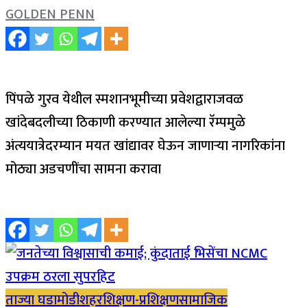
GOLDEN PENN
पिंपळे गुरव येथील स्मशानभूमीच्या प्रवेशद्वाराजवळ
खांदेबदलीच्या ठिकाणी करण्यात आलेल्या रॅम्पमुळे
अंत्ययात्रेदरम्यान मयत खांद्यावर घेऊन जाणाऱ्या नागरिकांना
मोठ्या अडचणींचा सामना करावा
ताज्या घडामोडी
शहर
शिक्षण-प्रशिक्षण
सामाजिक