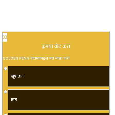
33
कृपया वोट करा
GOLDEN PENN बातम्याबद्दल मत व्यक्त करा
खूप छान
छान