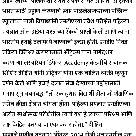
आणि त्याच्या पालकांशी सतत संपर्क साधत आहोत.”
अँट्रिक्सने
भारतासाठी उड्डाण करण्याचे स्वप्न पाळले
लष्कराच्या पब्लिक
स्कूलच्या माजी विद्यार्थ्यांनी एनटीएच्या प्रवेश परीक्षेत पहिल्या
प्रयत्नात ऑल इंडिया 4१5 च्या रँकची प्राप्ती केली आणि त्यांना
भारतीय हवाई दलामध्ये जाण्याची इच्छा होती.
एनडीए निवड
प्रक्रिया क्लिअर करण्यासाठी अँट्रिक्स यांना मार्गदर्शन
करणार्‍या लस्चरियन डिफेन्स Academy कॅडमीचे संचालक
शिशिर दीक्षित यांनी अँट्रिक्स यांना एक चालित व्यक्ती म्हणून
वर्णन केले आणि हवाई दलात सेवा देण्याच्या उद्दीष्टासाठी
मनापासून वचनबद्ध. “तो एक हुशार विद्यार्थी होता जो शैक्षणिक
तसेच क्रीडा क्षेत्रात चांगला होता. पहिल्या प्रयत्नात एनडीएच्या
अत्यंत स्पर्धात्मक परीक्षेतील त्याचे यश हे त्याच्या परिश्रम आणि
लक्ष केंद्रित करण्याचा एक करार होता,” दीक्षित
म्हणाले.
मागील घटना
21 ऑगस्ट, 2014 रोजी भूतानमधील एक