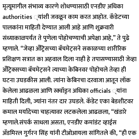
मृत्यूमागील संभाव्य कारणे शोधण्यासाठी एनडीए अधिका
authorities ्यांशी जवळून काम करत आहोत. कॅडेटच्या
पालकांना माहिती देण्यात आली आहे आणि शुक्रवारी
संध्याकाळपर्यंत ते पुणेला पोहोचण्याची अपेक्षा आहे,” ते पुढे
म्हणाले.
“जेव्हा अँट्रिसच्या बॅचमेट्सने सकाळच्या शारीरिक
प्रशिक्षण सत्रात का अहवाल दिला नाही हे तपासण्यासाठी जेव्हा
अँट्रिक्सच्या बॅचमेट्सने त्याच्या केबिनवर पोहोचले तेव्हा ही
घटना उघडकीस आली.
त्यांना केबिनचा दरवाजा आतून लॉक
केलेला आढळला आणि स्क्वॉड्रन अधिका officials ्यांना
माहिती दिली, ज्यांना नंतर दार उघडले. कॅडेट एका बेडशीटवर
कमाल मर्यादेच्या चाहत्यावर लटकलेला आढळला, “खंडारे
म्हणाले.
संपर्क साधला असता, एनडीए कमांडंट व्हाईस
अ‍ॅडमिरल गुर्गरन सिंह यांनी टीओआयला सांगितले की, “ही एक