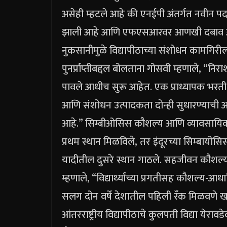
असेही म्हटले आहे की एनईपी अंतर्गत नवीन पदवी क
झाली आहे आणि एफएसआरवर आणखी दबाव
नुकसानीमुळे विद्यापीठाच्या संशोधन कामगिर
पुनर्प्राप्तीबद्दल बोलताना गोसवी म्हणाले, “न
पावले आधीच सुरू आहेत. एक प्राध्यापक भरती 
आणि संशोधन उत्पादकता दोन्ही सुधारण्याची अपेक
आहे.
”
सिम्बीओसिस कौशल्य आणि व्यावसायिक विद्
प्रथम स्थान मिळविले, तर इंदूरच्या सिम्बायोसिस
यादीतील दुसरे स्थान गाठले.
सहजीवन कौशल्य आ
म्हणाले, “विद्यार्थ्यांच्या प्रगतीसह कौशल्य-आध
सलग दोन वर्षे देशातील पहिली रँक मिळवणे
आंतरराष्ट्रीय विद्यापीठाचे कुलपती विद्या येरावड