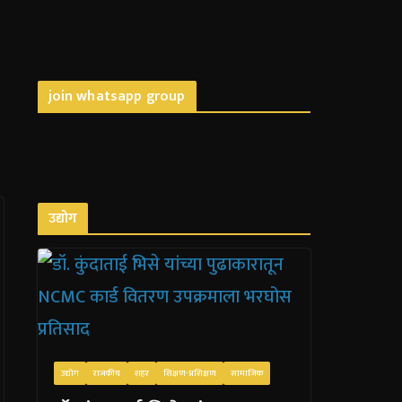
join whatsapp group
उद्योग
उद्योग
राजकीय
शहर
शिक्षण-प्रशिक्षण
सामाजिक