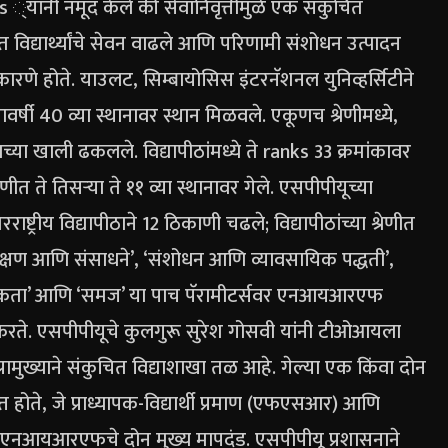
ls ्यांनी नमूद केले की सेवानिवृत्तीमुळे एक संकुचित
्गत विद्यार्थ्यांचे सेवन वाढले आणि परिणामी संशोधन उत्पादन
क कारणे होते.
याउलट, सिम्बायोसिस इंटरनॅशनल युनिव्हर्सिटीने
यावर्षी 40 व्या स्थानावर स्थान मिळवले.
एकूणच श्रेणीमध्ये,
ाच्या खाली ढकलले. विद्यापीठांमध्ये ते ranks 33 क्रमांकावर
ीत ते तिसर्‍या ते ११ व्या स्थानावर गेले.
एसपीपीयूच्या
्ट्रीय विद्यापीठाने 12 ठिकाणी चढले; विद्यापीठांच्या श्रेणीत
िक्षण आणि संसाधने’, ‘संशोधन आणि व्यावसायिक पद्धती’,
वेशकता’ आणि ‘समज’ या पाच पॅरामीटर्सवर एनआयआरएफ
 करते.
एसपीपीयूचे कुलगुरू सुरेश गोसवी यांनी टीओआयला
्रामुख्याने संकुचित विद्याशाखा तळ आहे. गेल्या एक किंवा दोन
िवृत्त होते, जे प्राध्यापक-विद्यार्थी प्रमाण (एफएसआर) आणि
-एनआयआरएफचे दोन मुख्य मापदंड.
एसपीपीयू प्रशासनाने