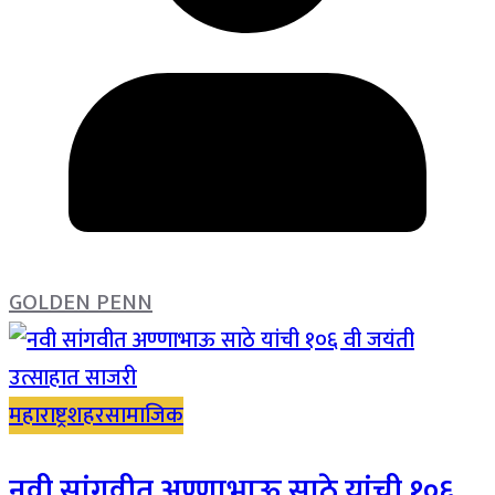
GOLDEN PENN
महाराष्ट्र
शहर
सामाजिक
नवी सांगवीत अण्णाभाऊ साठे यांची १०६