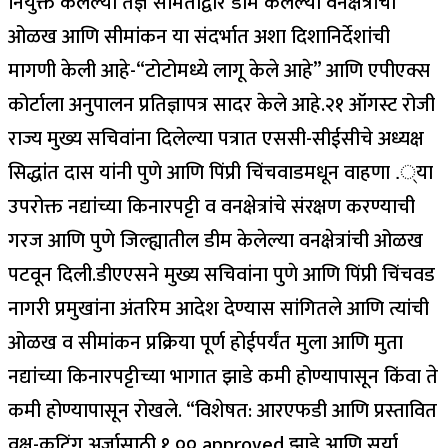
नियुक्त केलेल्या तज्ञ समितीद्वारे डीम केलेल्या वनक्षेत्रांची
ओळख आणि सीमांकन या संदर्भात अशा दिशानिर्देशांची
मागणी केली आहे-“टोटोमध्ये लागू केले आहे” आणि एपीएक्स
कोर्टाला अनुपालन प्रतिज्ञापत्र सादर केले आहे.
२१ ऑगस्ट रोजी
राज्य मुख्य सचिवांना दिलेल्या पत्रात एससी-सीईसीचे अध्यक्ष
सिद्धांत दास यांनी पुणे आणि पिंप्री चिंचवाडमधून वाहणा .्या
उपरोक्त नद्यांच्या किनारपट्टी व वनक्षेत्रांचे संरक्षण करण्याची
गरज आणि पुणे जिल्ह्यातील डीम केलेल्या वनक्षेत्रांची ओळख
पटवून दिली.
डीएएसने मुख्य सचिवांना पुणे आणि पिंप्री चिंचवड
नागरी प्रमुखांना अंतरिम आदेश देण्यास सांगितले आणि त्यांची
ओळख व सीमांकन प्रक्रिया पूर्ण होईपर्यंत मुला आणि मुता
नद्यांच्या किनारपट्टीच्या भागात झाडे कमी होण्यापासून किंवा ते
कमी होण्यापासून रोखले. “विशेषत: आरएफडी आणि प्रस्तावित
वृक्ष-कटिंग अर्जासाठी १,०० approved झाडे आणि सूर्या