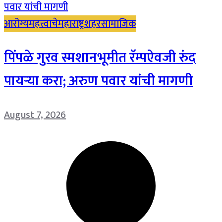
आरोग्य
महत्त्वाचे
महाराष्ट्र
शहर
सामाजिक
पिंपळे गुरव स्मशानभूमीत रॅम्पऐवजी रुंद
पायऱ्या करा; अरुण पवार यांची मागणी
August 7, 2026