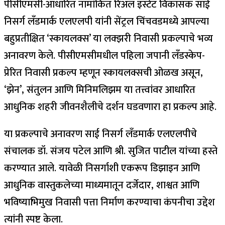
पीसीएमसी-आधारित नामांकित रिअल इस्टेट विकासक साई
निसर्ग लँडमार्क एलएलपी यांनी सेंट्रल चिंचवडमध्ये आपल्या
बहुप्रतीक्षित ‘स्कायलक्स’ या लक्झरी निवासी प्रकल्पाचे भव्य
अनावरण केले. पीसीएमसीमधील पहिला जपानी लँडस्केप-
प्रेरित निवासी प्रकल्प म्हणून स्कायलक्सची ओळख असून,
‘झेन’, संतुलन आणि मिनिमलिझम या तत्त्वांवर आधारित
आधुनिक शहरी जीवनशैलीचे दर्शन घडवणारा हा प्रकल्प आहे.
या प्रकल्पाचे अनावरण साई निसर्ग लँडमार्क एलएलपीचे
संचालक डॉ. संजय पटेल आणि श्री. सुजित पाटील यांच्या हस्ते
करण्यात आले. यावेळी निसर्गाशी एकरूप डिझाइन आणि
आधुनिक वास्तुकलेच्या माध्यमातून दर्जेदार, शाश्वत आणि
भविष्याभिमुख निवासी पत्ता निर्माण करण्याचा कंपनीचा उद्देश
त्यांनी स्पष्ट केला.