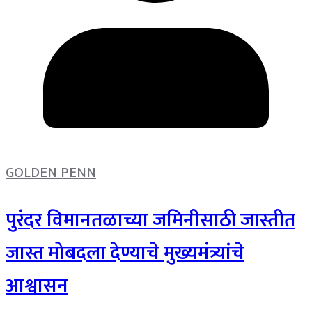
GOLDEN PENN
पुरंदर विमानतळाच्या जमिनीसाठी जास्तीत
जास्त मोबदला देण्याचे मुख्यमंत्र्यांचे
आश्वासन