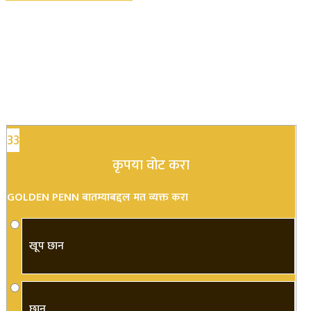
33
कृपया वोट करा
GOLDEN PENN बातम्याबद्दल मत व्यक्त करा
खूप छान
छान