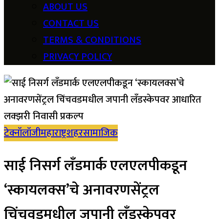
ABOUT US
CONTACT US
TERMS & CONDITIONS
PRIVACY POLICY
टेक्नॉलॉजी
महाराष्ट्र
शहर
सामाजिक
साई निसर्ग लँडमार्क एलएलपीकडून
‘स्कायलक्स’चे अनावरणसेंट्रल
चिंचवडमधील जपानी लँडस्केपवर