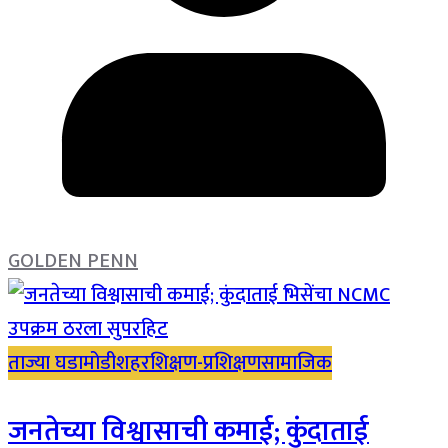
GOLDEN PENN
ताज्या घडामोडी
शहर
शिक्षण-प्रशिक्षण
सामाजिक
जनतेच्या विश्वासाची कमाई; कुंदाताई