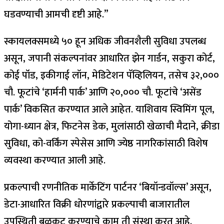
घडवण्याची आमची दृष्टी आहे.”
स्कायलक्समध्ये ५० हून अधिक जीवनशैली सुविधा उपलब्ध
असून, जपानी संकल्पनांवर आधारित झेन गार्डन, सकुरा कोर्ट,
कोई पॉंड, इकीगाई लॉन, मेडिटेशन पॅव्हिलियन, तसेच ३२,०००
चौ. फूटांचे ‘हार्मनी पार्क’ आणि २०,००० चौ. फूटांचे ‘असेंड
पार्क’ विकसित करण्यात आले आहेत. याशिवाय स्विमिंग पूल,
योगा-ध्यान क्षेत्र, फिटनेस डेक, मुलांसाठी खेळाची मैदाने, क्रीडा
सुविधा, को-वर्किंग स्पेसेस आणि ज्येष्ठ नागरिकांसाठी विशेष
व्यवस्था करण्यात आली आहे.
प्रकल्पाची रणनीतिक मार्केटिंग पार्टनर ‘बियॉन्डवॉल्स’ असून,
डेटा-आधारित विक्री धोरणांद्वारे प्रकल्पाची बाजारातील
उपस्थिती बळकट करण्याचे काम ती संस्था करत आहे.