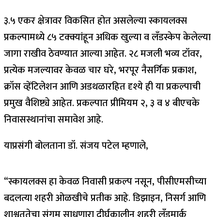
३.५ एकर क्षेत्रावर विकसित होत असलेल्या स्कायलक्स
प्रकल्पामध्ये ८५ टक्क्यांहून अधिक खुल्या व लँडस्केप केलेल्या
जागा राखीव ठेवण्यात आल्या आहेत. २८ मजली भव्य टॉवर,
प्रत्येक मजल्यावर केवळ चार घरे, भरपूर नैसर्गिक प्रकाश,
क्रॉस व्हेंटिलेशन आणि अडथळारहित दृश्ये ही या प्रकल्पाची
प्रमुख वैशिष्ट्ये आहेत. प्रकल्पात प्रीमियम २, ३ व ४ बीएचके
निवासस्थानांचा समावेश आहे.
याप्रसंगी बोलताना डॉ. संजय पटेल म्हणाले,
“स्कायलक्स हा केवळ निवासी प्रकल्प नसून, पीसीएमसीच्या
बदलत्या शहरी ओळखीचे प्रतीक आहे. डिझाइन, निसर्ग आणि
शाश्वततेचा संगम साधणारा दीर्घकालीन शहरी लँडमार्क